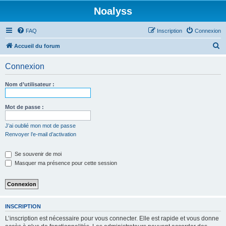
Noalyss
FAQ
Inscription
Connexion
R
Accueil du forum
e
Connexion
c
h
Nom d’utilisateur :
e
r
Mot de passe :
c
J’ai oublié mon mot de passe
h
Renvoyer l’e-mail d’activation
e
Se souvenir de moi
r
Masquer ma présence pour cette session
INSCRIPTION
L’inscription est nécessaire pour vous connecter. Elle est rapide et vous donne