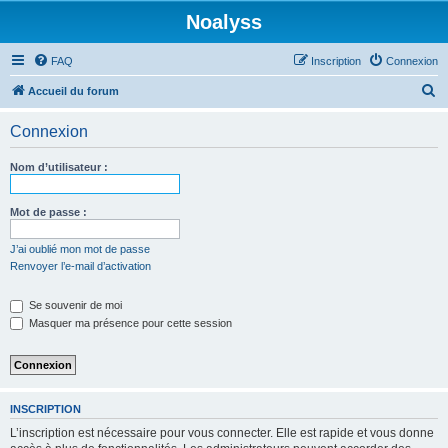
Noalyss
FAQ
Inscription
Connexion
R
Accueil du forum
e
Connexion
c
h
Nom d’utilisateur :
e
r
Mot de passe :
c
J’ai oublié mon mot de passe
h
Renvoyer l’e-mail d’activation
e
Se souvenir de moi
r
Masquer ma présence pour cette session
INSCRIPTION
L’inscription est nécessaire pour vous connecter. Elle est rapide et vous donne