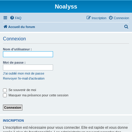
Noalyss
FAQ
Inscription
Connexion
R
Accueil du forum
e
Connexion
c
h
Nom d’utilisateur :
e
r
Mot de passe :
c
J’ai oublié mon mot de passe
h
Renvoyer l’e-mail d’activation
e
Se souvenir de moi
r
Masquer ma présence pour cette session
INSCRIPTION
L’inscription est nécessaire pour vous connecter. Elle est rapide et vous donne