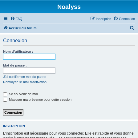
Noalyss
FAQ
Inscription
Connexion
R
Accueil du forum
e
Connexion
c
h
Nom d’utilisateur :
e
r
Mot de passe :
c
J’ai oublié mon mot de passe
h
Renvoyer l’e-mail d’activation
e
Se souvenir de moi
r
Masquer ma présence pour cette session
INSCRIPTION
L’inscription est nécessaire pour vous connecter. Elle est rapide et vous donne