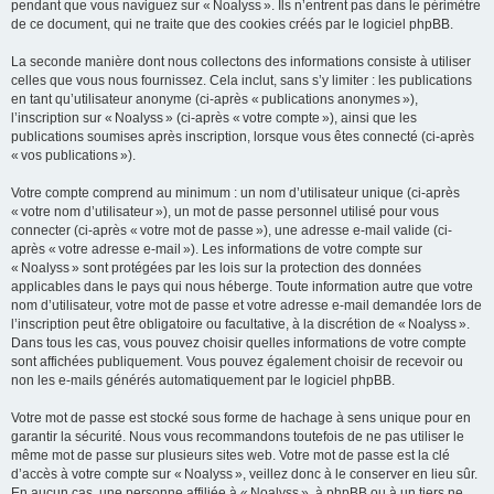
pendant que vous naviguez sur « Noalyss ». Ils n’entrent pas dans le périmètre
de ce document, qui ne traite que des cookies créés par le logiciel phpBB.
La seconde manière dont nous collectons des informations consiste à utiliser
celles que vous nous fournissez. Cela inclut, sans s’y limiter : les publications
en tant qu’utilisateur anonyme (ci-après « publications anonymes »),
l’inscription sur « Noalyss » (ci-après « votre compte »), ainsi que les
publications soumises après inscription, lorsque vous êtes connecté (ci-après
« vos publications »).
Votre compte comprend au minimum : un nom d’utilisateur unique (ci-après
« votre nom d’utilisateur »), un mot de passe personnel utilisé pour vous
connecter (ci-après « votre mot de passe »), une adresse e-mail valide (ci-
après « votre adresse e-mail »). Les informations de votre compte sur
« Noalyss » sont protégées par les lois sur la protection des données
applicables dans le pays qui nous héberge. Toute information autre que votre
nom d’utilisateur, votre mot de passe et votre adresse e-mail demandée lors de
l’inscription peut être obligatoire ou facultative, à la discrétion de « Noalyss ».
Dans tous les cas, vous pouvez choisir quelles informations de votre compte
sont affichées publiquement. Vous pouvez également choisir de recevoir ou
non les e-mails générés automatiquement par le logiciel phpBB.
Votre mot de passe est stocké sous forme de hachage à sens unique pour en
garantir la sécurité. Nous vous recommandons toutefois de ne pas utiliser le
même mot de passe sur plusieurs sites web. Votre mot de passe est la clé
d’accès à votre compte sur « Noalyss », veillez donc à le conserver en lieu sûr.
En aucun cas, une personne affiliée à « Noalyss », à phpBB ou à un tiers ne