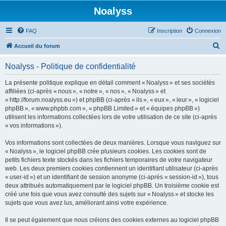
Noalyss
FAQ
Inscription
Connexion
R
Accueil du forum
e
Noalyss - Politique de confidentialité
c
h
La présente politique explique en détail comment « Noalyss » et ses sociétés
affiliées (ci-après « nous », « notre », « nos », « Noalyss » et
e
« http://forum.noalyss.eu ») et phpBB (ci-après « ils », « eux », « leur », « logiciel
r
phpBB », « www.phpbb.com », « phpBB Limited » et « équipes phpBB »)
utilisent les informations collectées lors de votre utilisation de ce site (ci-après
c
« vos informations »).
h
Vos informations sont collectées de deux manières. Lorsque vous naviguez sur
e
« Noalyss », le logiciel phpBB crée plusieurs cookies. Les cookies sont de
r
petits fichiers texte stockés dans les fichiers temporaires de votre navigateur
web. Les deux premiers cookies contiennent un identifiant utilisateur (ci-après
« user-id ») et un identifiant de session anonyme (ci-après « session-id »), tous
deux attribués automatiquement par le logiciel phpBB. Un troisième cookie est
créé une fois que vous avez consulté des sujets sur « Noalyss » et stocke les
sujets que vous avez lus, améliorant ainsi votre expérience.
Il se peut également que nous créions des cookies externes au logiciel phpBB