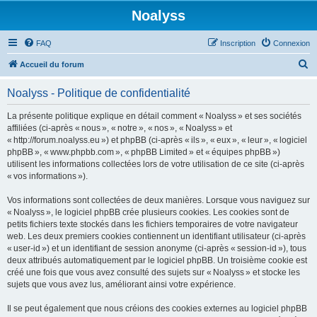
Noalyss
FAQ
Inscription
Connexion
R
Accueil du forum
e
Noalyss - Politique de confidentialité
c
h
La présente politique explique en détail comment « Noalyss » et ses sociétés
affiliées (ci-après « nous », « notre », « nos », « Noalyss » et
e
« http://forum.noalyss.eu ») et phpBB (ci-après « ils », « eux », « leur », « logiciel
r
phpBB », « www.phpbb.com », « phpBB Limited » et « équipes phpBB »)
utilisent les informations collectées lors de votre utilisation de ce site (ci-après
c
« vos informations »).
h
Vos informations sont collectées de deux manières. Lorsque vous naviguez sur
e
« Noalyss », le logiciel phpBB crée plusieurs cookies. Les cookies sont de
r
petits fichiers texte stockés dans les fichiers temporaires de votre navigateur
web. Les deux premiers cookies contiennent un identifiant utilisateur (ci-après
« user-id ») et un identifiant de session anonyme (ci-après « session-id »), tous
deux attribués automatiquement par le logiciel phpBB. Un troisième cookie est
créé une fois que vous avez consulté des sujets sur « Noalyss » et stocke les
sujets que vous avez lus, améliorant ainsi votre expérience.
Il se peut également que nous créions des cookies externes au logiciel phpBB