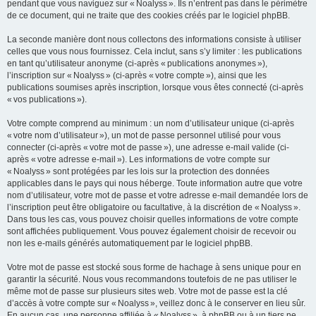
pendant que vous naviguez sur « Noalyss ». Ils n’entrent pas dans le périmètre
de ce document, qui ne traite que des cookies créés par le logiciel phpBB.
La seconde manière dont nous collectons des informations consiste à utiliser
celles que vous nous fournissez. Cela inclut, sans s’y limiter : les publications
en tant qu’utilisateur anonyme (ci-après « publications anonymes »),
l’inscription sur « Noalyss » (ci-après « votre compte »), ainsi que les
publications soumises après inscription, lorsque vous êtes connecté (ci-après
« vos publications »).
Votre compte comprend au minimum : un nom d’utilisateur unique (ci-après
« votre nom d’utilisateur »), un mot de passe personnel utilisé pour vous
connecter (ci-après « votre mot de passe »), une adresse e-mail valide (ci-
après « votre adresse e-mail »). Les informations de votre compte sur
« Noalyss » sont protégées par les lois sur la protection des données
applicables dans le pays qui nous héberge. Toute information autre que votre
nom d’utilisateur, votre mot de passe et votre adresse e-mail demandée lors de
l’inscription peut être obligatoire ou facultative, à la discrétion de « Noalyss ».
Dans tous les cas, vous pouvez choisir quelles informations de votre compte
sont affichées publiquement. Vous pouvez également choisir de recevoir ou
non les e-mails générés automatiquement par le logiciel phpBB.
Votre mot de passe est stocké sous forme de hachage à sens unique pour en
garantir la sécurité. Nous vous recommandons toutefois de ne pas utiliser le
même mot de passe sur plusieurs sites web. Votre mot de passe est la clé
d’accès à votre compte sur « Noalyss », veillez donc à le conserver en lieu sûr.
En aucun cas, une personne affiliée à « Noalyss », à phpBB ou à un tiers ne