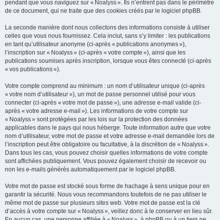
pendant que vous naviguez sur « Noalyss ». Ils n’entrent pas dans le périmètre
de ce document, qui ne traite que des cookies créés par le logiciel phpBB.
La seconde manière dont nous collectons des informations consiste à utiliser
celles que vous nous fournissez. Cela inclut, sans s’y limiter : les publications
en tant qu’utilisateur anonyme (ci-après « publications anonymes »),
l’inscription sur « Noalyss » (ci-après « votre compte »), ainsi que les
publications soumises après inscription, lorsque vous êtes connecté (ci-après
« vos publications »).
Votre compte comprend au minimum : un nom d’utilisateur unique (ci-après
« votre nom d’utilisateur »), un mot de passe personnel utilisé pour vous
connecter (ci-après « votre mot de passe »), une adresse e-mail valide (ci-
après « votre adresse e-mail »). Les informations de votre compte sur
« Noalyss » sont protégées par les lois sur la protection des données
applicables dans le pays qui nous héberge. Toute information autre que votre
nom d’utilisateur, votre mot de passe et votre adresse e-mail demandée lors de
l’inscription peut être obligatoire ou facultative, à la discrétion de « Noalyss ».
Dans tous les cas, vous pouvez choisir quelles informations de votre compte
sont affichées publiquement. Vous pouvez également choisir de recevoir ou
non les e-mails générés automatiquement par le logiciel phpBB.
Votre mot de passe est stocké sous forme de hachage à sens unique pour en
garantir la sécurité. Nous vous recommandons toutefois de ne pas utiliser le
même mot de passe sur plusieurs sites web. Votre mot de passe est la clé
d’accès à votre compte sur « Noalyss », veillez donc à le conserver en lieu sûr.
En aucun cas, une personne affiliée à « Noalyss », à phpBB ou à un tiers ne