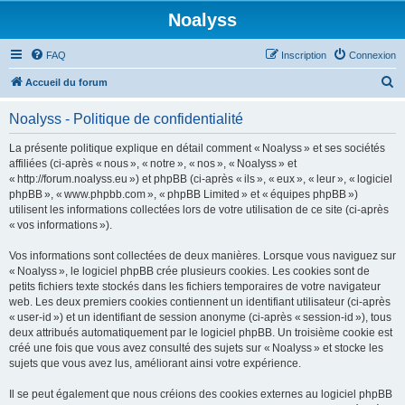
Noalyss
FAQ
Inscription
Connexion
R
Accueil du forum
e
Noalyss - Politique de confidentialité
c
h
La présente politique explique en détail comment « Noalyss » et ses sociétés
affiliées (ci-après « nous », « notre », « nos », « Noalyss » et
e
« http://forum.noalyss.eu ») et phpBB (ci-après « ils », « eux », « leur », « logiciel
r
phpBB », « www.phpbb.com », « phpBB Limited » et « équipes phpBB »)
utilisent les informations collectées lors de votre utilisation de ce site (ci-après
c
« vos informations »).
h
Vos informations sont collectées de deux manières. Lorsque vous naviguez sur
e
« Noalyss », le logiciel phpBB crée plusieurs cookies. Les cookies sont de
r
petits fichiers texte stockés dans les fichiers temporaires de votre navigateur
web. Les deux premiers cookies contiennent un identifiant utilisateur (ci-après
« user-id ») et un identifiant de session anonyme (ci-après « session-id »), tous
deux attribués automatiquement par le logiciel phpBB. Un troisième cookie est
créé une fois que vous avez consulté des sujets sur « Noalyss » et stocke les
sujets que vous avez lus, améliorant ainsi votre expérience.
Il se peut également que nous créions des cookies externes au logiciel phpBB