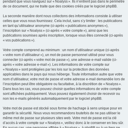
pendant que vous naviguez sur « Noalyss ». Ils n’entrent pas dans le périmètre
de ce document, qui ne traite que des cookies créés par le logiciel phpBB.
La seconde manière dont nous collectons des informations consiste à utiliser
celles que vous nous fournissez. Cela inclut, sans s’y limiter : les publications
en tant qu’utilisateur anonyme (ci-après « publications anonymes »),
l’inscription sur « Noalyss » (ci-après « votre compte »), ainsi que les
publications soumises après inscription, lorsque vous êtes connecté (ci-après
« vos publications »).
Votre compte comprend au minimum : un nom d’utilisateur unique (ci-après
« votre nom d’utilisateur »), un mot de passe personnel utilisé pour vous
connecter (ci-après « votre mot de passe »), une adresse e-mail valide (ci-
après « votre adresse e-mail »). Les informations de votre compte sur
« Noalyss » sont protégées par les lois sur la protection des données
applicables dans le pays qui nous héberge. Toute information autre que votre
nom d’utilisateur, votre mot de passe et votre adresse e-mail demandée lors de
l’inscription peut être obligatoire ou facultative, à la discrétion de « Noalyss ».
Dans tous les cas, vous pouvez choisir quelles informations de votre compte
sont affichées publiquement. Vous pouvez également choisir de recevoir ou
non les e-mails générés automatiquement par le logiciel phpBB.
Votre mot de passe est stocké sous forme de hachage à sens unique pour en
garantir la sécurité. Nous vous recommandons toutefois de ne pas utiliser le
même mot de passe sur plusieurs sites web. Votre mot de passe est la clé
d’accès à votre compte sur « Noalyss », veillez donc à le conserver en lieu sûr.
En aucun cas, une personne affiliée à « Noalyss », à phpBB ou à un tiers ne