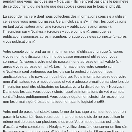
pendant que vous naviguez sur « Noalyss ». Ils n’entrent pas dans le périmètre
de ce document, qui ne traite que des cookies créés par le logiciel phpBB.
La seconde manière dont nous collectons des informations consiste à utiliser
celles que vous nous fournissez. Cela inclut, sans s’y limiter : les publications
en tant qu’utilisateur anonyme (ci-après « publications anonymes »),
l’inscription sur « Noalyss » (ci-après « votre compte »), ainsi que les
publications soumises après inscription, lorsque vous êtes connecté (ci-après
« vos publications »).
Votre compte comprend au minimum : un nom d’utilisateur unique (ci-après
« votre nom d’utilisateur »), un mot de passe personnel utilisé pour vous
connecter (ci-après « votre mot de passe »), une adresse e-mail valide (ci-
après « votre adresse e-mail »). Les informations de votre compte sur
« Noalyss » sont protégées par les lois sur la protection des données
applicables dans le pays qui nous héberge. Toute information autre que votre
nom d’utilisateur, votre mot de passe et votre adresse e-mail demandée lors de
l’inscription peut être obligatoire ou facultative, à la discrétion de « Noalyss ».
Dans tous les cas, vous pouvez choisir quelles informations de votre compte
sont affichées publiquement. Vous pouvez également choisir de recevoir ou
non les e-mails générés automatiquement par le logiciel phpBB.
Votre mot de passe est stocké sous forme de hachage à sens unique pour en
garantir la sécurité. Nous vous recommandons toutefois de ne pas utiliser le
même mot de passe sur plusieurs sites web. Votre mot de passe est la clé
d’accès à votre compte sur « Noalyss », veillez donc à le conserver en lieu sûr.
En aucun cas, une personne affiliée à « Noalyss », à phpBB ou à un tiers ne