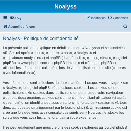
Noalyss
FAQ
Inscription
Connexion
R
Accueil du forum
e
Noalyss - Politique de confidentialité
c
h
La présente politique explique en détail comment « Noalyss » et ses sociétés
affiliées (ci-après « nous », « notre », « nos », « Noalyss » et
e
« http://forum.noalyss.eu ») et phpBB (ci-après « ils », « eux », « leur », « logiciel
r
phpBB », « www.phpbb.com », « phpBB Limited » et « équipes phpBB »)
utilisent les informations collectées lors de votre utilisation de ce site (ci-après
c
« vos informations »).
h
Vos informations sont collectées de deux manières. Lorsque vous naviguez sur
e
« Noalyss », le logiciel phpBB crée plusieurs cookies. Les cookies sont de
r
petits fichiers texte stockés dans les fichiers temporaires de votre navigateur
web. Les deux premiers cookies contiennent un identifiant utilisateur (ci-après
« user-id ») et un identifiant de session anonyme (ci-après « session-id »), tous
deux attribués automatiquement par le logiciel phpBB. Un troisième cookie est
créé une fois que vous avez consulté des sujets sur « Noalyss » et stocke les
sujets que vous avez lus, améliorant ainsi votre expérience.
Il se peut également que nous créions des cookies externes au logiciel phpBB