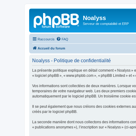
Noalyss
Serveur de comptabilité et ERP
Raccourcis
FAQ
Accueil du forum
Noalyss - Politique de confidentialité
La présente politique explique en détail comment « Noalyss » et se
« logiciel phpBB », « www.phpbb.com », « phpBB Limited » et « équ
Vos informations sont collectées de deux manières. Lorsque vous
temporaires de votre navigateur web. Les deux premiers cookies c
automatiquement par le logiciel phpBB. Un troisième cookie est 
Il se peut également que nous créions des cookies externes au 
créés par le logiciel phpBB.
La seconde manière dont nous collectons des informations consist
« publications anonymes »), l’inscription sur « Noalyss » (ci-ap