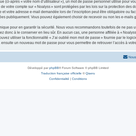
 (ci-après « votre nom d’utilisateur »), un mot de passe personnel utilisé pour vou
ns de votre compte sur « Noalyss » sont protégées par les lois sur la protection de
e et votre adresse e-mail demandée lors de l’inscription peut être obligatoire ou facu
chées publiquement. Vous pouvez également choisir de recevoir ou non les e-mails
ique pour en garantir la sécurité. Nous vous recommandons toutefois de ne pas uti
illez donc à le conserver en lieu sûr. En aucun cas, une personne affiliée à « Noal
ouvez utiliser la fonctionnalité « J’ai oublié mon mot de passe » fournie par le lo
era ensuite un nouveau mot de passe pour vous permettre de retrouver l’accès à votr
Nous
Développé par
phpBB
® Forum Software © phpBB Limited
Traduction française officielle
©
Qiaeru
Confidentialité
|
Conditions