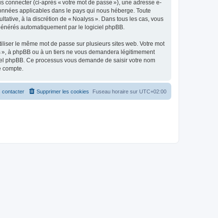
s connecter (ci-après « votre mot de passe »), une adresse e-
s données applicables dans le pays qui nous héberge. Toute
ltative, à la discrétion de « Noalyss ». Dans tous les cas, vous
 générés automatiquement par le logiciel phpBB.
liser le même mot de passe sur plusieurs sites web. Votre mot
yss », à phpBB ou à un tiers ne vous demandera légitimement
giciel phpBB. Ce processus vous demande de saisir votre nom
e compte.
 contacter
Supprimer les cookies
Fuseau horaire sur
UTC+02:00