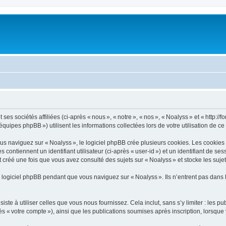
s sociétés affiliées (ci-après « nous », « notre », « nos », « Noalyss » et « http://for
ipes phpBB ») utilisent les informations collectées lors de votre utilisation de ce s
 naviguez sur « Noalyss », le logiciel phpBB crée plusieurs cookies. Les cookies son
ontiennent un identifiant utilisateur (ci-après « user-id ») et un identifiant de se
créé une fois que vous avez consulté des sujets sur « Noalyss » et stocke les sujet
logiciel phpBB pendant que vous naviguez sur « Noalyss ». Ils n’entrent pas dans 
e à utiliser celles que vous nous fournissez. Cela inclut, sans s’y limiter : les pu
rès « votre compte »), ainsi que les publications soumises après inscription, lorsque