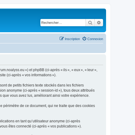
Rechercher
Recherche avancé
Inscription
Connexion
um.noalyss.eu ») et phpBB (ci-après « ils », « eux », « leur »,
ite (ci-après « vos informations »).
t de petits fichiers texte stockés dans les fichiers
ssion anonyme (ci-après « session-id »), tous deux attribués
s que vous avez lus, améliorant ainsi votre expérience.
le périmètre de ce document, qui ne traite que des cookies
blications en tant qu’utilisateur anonyme (ci-après
 vous êtes connecté (ci-après « vos publications »).