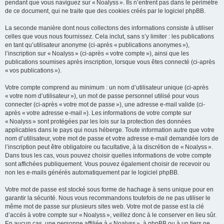
pendant que vous naviguez sur « Noalyss ». Ils n’entrent pas dans le périmètre
de ce document, qui ne traite que des cookies créés par le logiciel phpBB.
La seconde manière dont nous collectons des informations consiste à utiliser
celles que vous nous fournissez. Cela inclut, sans s’y limiter : les publications
en tant qu’utilisateur anonyme (ci-après « publications anonymes »),
l’inscription sur « Noalyss » (ci-après « votre compte »), ainsi que les
publications soumises après inscription, lorsque vous êtes connecté (ci-après
« vos publications »).
Votre compte comprend au minimum : un nom d’utilisateur unique (ci-après
« votre nom d’utilisateur »), un mot de passe personnel utilisé pour vous
connecter (ci-après « votre mot de passe »), une adresse e-mail valide (ci-
après « votre adresse e-mail »). Les informations de votre compte sur
« Noalyss » sont protégées par les lois sur la protection des données
applicables dans le pays qui nous héberge. Toute information autre que votre
nom d’utilisateur, votre mot de passe et votre adresse e-mail demandée lors de
l’inscription peut être obligatoire ou facultative, à la discrétion de « Noalyss ».
Dans tous les cas, vous pouvez choisir quelles informations de votre compte
sont affichées publiquement. Vous pouvez également choisir de recevoir ou
non les e-mails générés automatiquement par le logiciel phpBB.
Votre mot de passe est stocké sous forme de hachage à sens unique pour en
garantir la sécurité. Nous vous recommandons toutefois de ne pas utiliser le
même mot de passe sur plusieurs sites web. Votre mot de passe est la clé
d’accès à votre compte sur « Noalyss », veillez donc à le conserver en lieu sûr.
En aucun cas, une personne affiliée à « Noalyss », à phpBB ou à un tiers ne