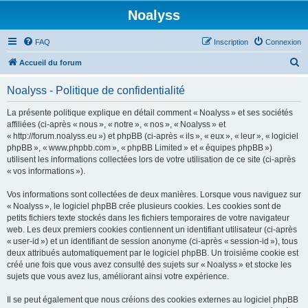
Noalyss
FAQ
Inscription
Connexion
R
Accueil du forum
e
Noalyss - Politique de confidentialité
c
h
La présente politique explique en détail comment « Noalyss » et ses sociétés
affiliées (ci-après « nous », « notre », « nos », « Noalyss » et
e
« http://forum.noalyss.eu ») et phpBB (ci-après « ils », « eux », « leur », « logiciel
r
phpBB », « www.phpbb.com », « phpBB Limited » et « équipes phpBB »)
utilisent les informations collectées lors de votre utilisation de ce site (ci-après
c
« vos informations »).
h
Vos informations sont collectées de deux manières. Lorsque vous naviguez sur
e
« Noalyss », le logiciel phpBB crée plusieurs cookies. Les cookies sont de
r
petits fichiers texte stockés dans les fichiers temporaires de votre navigateur
web. Les deux premiers cookies contiennent un identifiant utilisateur (ci-après
« user-id ») et un identifiant de session anonyme (ci-après « session-id »), tous
deux attribués automatiquement par le logiciel phpBB. Un troisième cookie est
créé une fois que vous avez consulté des sujets sur « Noalyss » et stocke les
sujets que vous avez lus, améliorant ainsi votre expérience.
Il se peut également que nous créions des cookies externes au logiciel phpBB