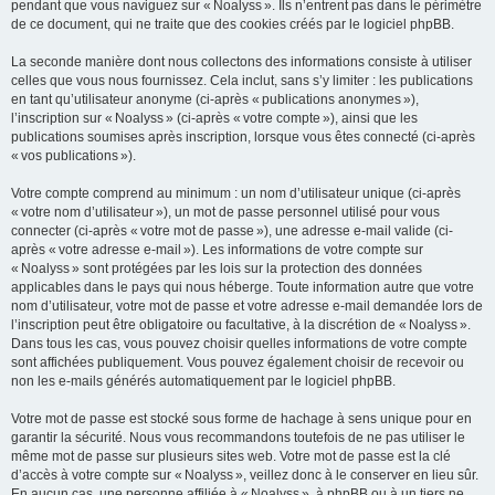
pendant que vous naviguez sur « Noalyss ». Ils n’entrent pas dans le périmètre
de ce document, qui ne traite que des cookies créés par le logiciel phpBB.
La seconde manière dont nous collectons des informations consiste à utiliser
celles que vous nous fournissez. Cela inclut, sans s’y limiter : les publications
en tant qu’utilisateur anonyme (ci-après « publications anonymes »),
l’inscription sur « Noalyss » (ci-après « votre compte »), ainsi que les
publications soumises après inscription, lorsque vous êtes connecté (ci-après
« vos publications »).
Votre compte comprend au minimum : un nom d’utilisateur unique (ci-après
« votre nom d’utilisateur »), un mot de passe personnel utilisé pour vous
connecter (ci-après « votre mot de passe »), une adresse e-mail valide (ci-
après « votre adresse e-mail »). Les informations de votre compte sur
« Noalyss » sont protégées par les lois sur la protection des données
applicables dans le pays qui nous héberge. Toute information autre que votre
nom d’utilisateur, votre mot de passe et votre adresse e-mail demandée lors de
l’inscription peut être obligatoire ou facultative, à la discrétion de « Noalyss ».
Dans tous les cas, vous pouvez choisir quelles informations de votre compte
sont affichées publiquement. Vous pouvez également choisir de recevoir ou
non les e-mails générés automatiquement par le logiciel phpBB.
Votre mot de passe est stocké sous forme de hachage à sens unique pour en
garantir la sécurité. Nous vous recommandons toutefois de ne pas utiliser le
même mot de passe sur plusieurs sites web. Votre mot de passe est la clé
d’accès à votre compte sur « Noalyss », veillez donc à le conserver en lieu sûr.
En aucun cas, une personne affiliée à « Noalyss », à phpBB ou à un tiers ne