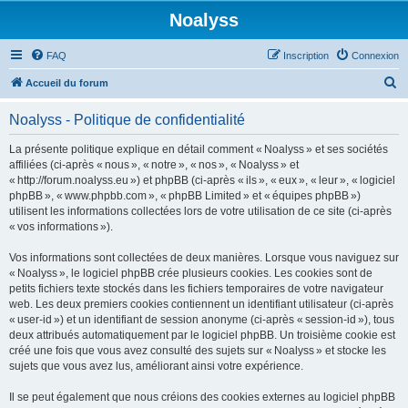
Noalyss
FAQ
Inscription
Connexion
R
Accueil du forum
e
Noalyss - Politique de confidentialité
c
h
La présente politique explique en détail comment « Noalyss » et ses sociétés
affiliées (ci-après « nous », « notre », « nos », « Noalyss » et
e
« http://forum.noalyss.eu ») et phpBB (ci-après « ils », « eux », « leur », « logiciel
r
phpBB », « www.phpbb.com », « phpBB Limited » et « équipes phpBB »)
utilisent les informations collectées lors de votre utilisation de ce site (ci-après
c
« vos informations »).
h
Vos informations sont collectées de deux manières. Lorsque vous naviguez sur
e
« Noalyss », le logiciel phpBB crée plusieurs cookies. Les cookies sont de
r
petits fichiers texte stockés dans les fichiers temporaires de votre navigateur
web. Les deux premiers cookies contiennent un identifiant utilisateur (ci-après
« user-id ») et un identifiant de session anonyme (ci-après « session-id »), tous
deux attribués automatiquement par le logiciel phpBB. Un troisième cookie est
créé une fois que vous avez consulté des sujets sur « Noalyss » et stocke les
sujets que vous avez lus, améliorant ainsi votre expérience.
Il se peut également que nous créions des cookies externes au logiciel phpBB