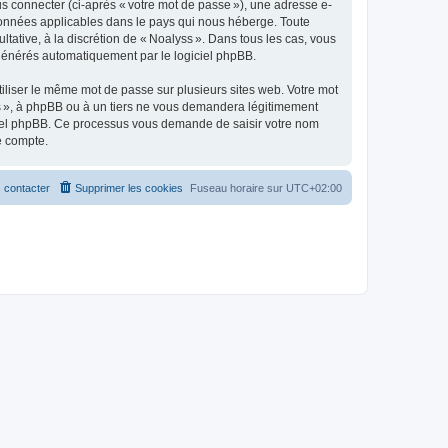
s connecter (ci-après « votre mot de passe »), une adresse e-
s données applicables dans le pays qui nous héberge. Toute
ltative, à la discrétion de « Noalyss ». Dans tous les cas, vous
 générés automatiquement par le logiciel phpBB.
liser le même mot de passe sur plusieurs sites web. Votre mot
yss », à phpBB ou à un tiers ne vous demandera légitimement
giciel phpBB. Ce processus vous demande de saisir votre nom
e compte.
 contacter
Supprimer les cookies
Fuseau horaire sur
UTC+02:00