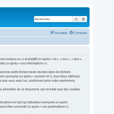
Rechercher
Recherche avancé
Inscription
Connexion
um.noalyss.eu ») et phpBB (ci-après « ils », « eux », « leur »,
ite (ci-après « vos informations »).
t de petits fichiers texte stockés dans les fichiers
ssion anonyme (ci-après « session-id »), tous deux attribués
s que vous avez lus, améliorant ainsi votre expérience.
le périmètre de ce document, qui ne traite que des cookies
blications en tant qu’utilisateur anonyme (ci-après
 vous êtes connecté (ci-après « vos publications »).