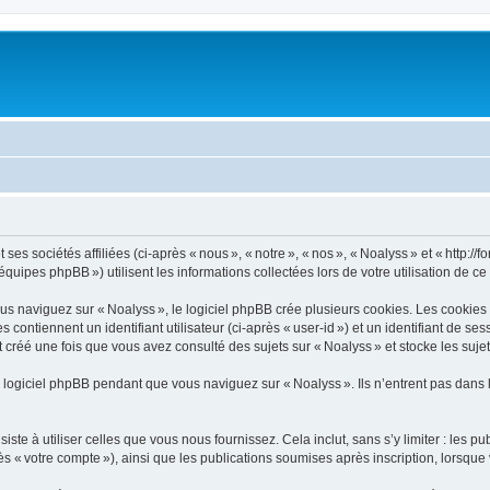
s sociétés affiliées (ci-après « nous », « notre », « nos », « Noalyss » et « http://for
ipes phpBB ») utilisent les informations collectées lors de votre utilisation de ce s
 naviguez sur « Noalyss », le logiciel phpBB crée plusieurs cookies. Les cookies son
ontiennent un identifiant utilisateur (ci-après « user-id ») et un identifiant de se
créé une fois que vous avez consulté des sujets sur « Noalyss » et stocke les sujet
logiciel phpBB pendant que vous naviguez sur « Noalyss ». Ils n’entrent pas dans 
e à utiliser celles que vous nous fournissez. Cela inclut, sans s’y limiter : les pu
rès « votre compte »), ainsi que les publications soumises après inscription, lorsque