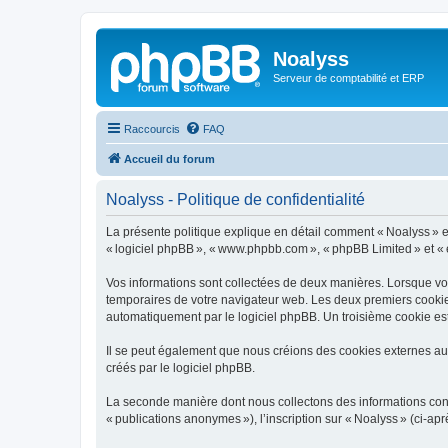
Noalyss
Serveur de comptabilité et ERP
Raccourcis
FAQ
Accueil du forum
Noalyss - Politique de confidentialité
La présente politique explique en détail comment « Noalyss » et se
« logiciel phpBB », « www.phpbb.com », « phpBB Limited » et « équ
Vos informations sont collectées de deux manières. Lorsque vous
temporaires de votre navigateur web. Les deux premiers cookies c
automatiquement par le logiciel phpBB. Un troisième cookie est 
Il se peut également que nous créions des cookies externes au 
créés par le logiciel phpBB.
La seconde manière dont nous collectons des informations consist
« publications anonymes »), l’inscription sur « Noalyss » (ci-ap