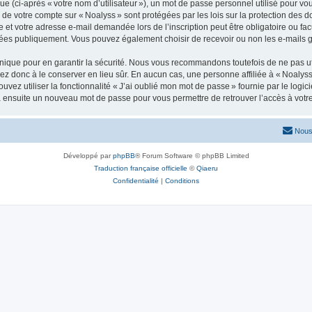
 (ci-après « votre nom d’utilisateur »), un mot de passe personnel utilisé pour vou
ns de votre compte sur « Noalyss » sont protégées par les lois sur la protection de
e et votre adresse e-mail demandée lors de l’inscription peut être obligatoire ou facu
chées publiquement. Vous pouvez également choisir de recevoir ou non les e-mails
ique pour en garantir la sécurité. Nous vous recommandons toutefois de ne pas uti
illez donc à le conserver en lieu sûr. En aucun cas, une personne affiliée à « Noal
ouvez utiliser la fonctionnalité « J’ai oublié mon mot de passe » fournie par le lo
era ensuite un nouveau mot de passe pour vous permettre de retrouver l’accès à votr
Nous
Développé par
phpBB
® Forum Software © phpBB Limited
Traduction française officielle
©
Qiaeru
Confidentialité
|
Conditions