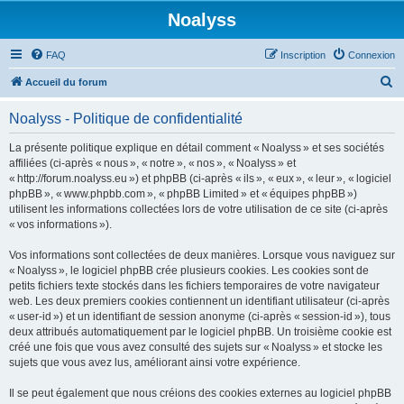
Noalyss
FAQ
Inscription
Connexion
R
Accueil du forum
e
Noalyss - Politique de confidentialité
c
h
La présente politique explique en détail comment « Noalyss » et ses sociétés
affiliées (ci-après « nous », « notre », « nos », « Noalyss » et
e
« http://forum.noalyss.eu ») et phpBB (ci-après « ils », « eux », « leur », « logiciel
r
phpBB », « www.phpbb.com », « phpBB Limited » et « équipes phpBB »)
utilisent les informations collectées lors de votre utilisation de ce site (ci-après
c
« vos informations »).
h
Vos informations sont collectées de deux manières. Lorsque vous naviguez sur
e
« Noalyss », le logiciel phpBB crée plusieurs cookies. Les cookies sont de
r
petits fichiers texte stockés dans les fichiers temporaires de votre navigateur
web. Les deux premiers cookies contiennent un identifiant utilisateur (ci-après
« user-id ») et un identifiant de session anonyme (ci-après « session-id »), tous
deux attribués automatiquement par le logiciel phpBB. Un troisième cookie est
créé une fois que vous avez consulté des sujets sur « Noalyss » et stocke les
sujets que vous avez lus, améliorant ainsi votre expérience.
Il se peut également que nous créions des cookies externes au logiciel phpBB