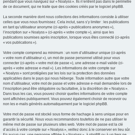
pendant que vous naviguez sur « Noalyss ». Ils n’entrent pas dans le périmètre
de ce document, qui ne traite que des cookies créés par le logiciel phpBB.
La seconde manière dont nous collectons des informations consiste à utiliser
celles que vous nous fournissez. Cela inclut, sans s’y limiter : les publications
en tant qu’utilisateur anonyme (ci-après « publications anonymes »),
l’inscription sur « Noalyss » (ci-après « votre compte »), ainsi que les
publications soumises après inscription, lorsque vous êtes connecté (ci-après
« vos publications »).
Votre compte comprend au minimum : un nom d’utilisateur unique (ci-après
« votre nom d’utilisateur »), un mot de passe personnel utilisé pour vous
connecter (ci-après « votre mot de passe »), une adresse e-mail valide (ci-
après « votre adresse e-mail »). Les informations de votre compte sur
« Noalyss » sont protégées par les lois sur la protection des données
applicables dans le pays qui nous héberge. Toute information autre que votre
nom d’utilisateur, votre mot de passe et votre adresse e-mail demandée lors de
l’inscription peut être obligatoire ou facultative, à la discrétion de « Noalyss ».
Dans tous les cas, vous pouvez choisir quelles informations de votre compte
sont affichées publiquement. Vous pouvez également choisir de recevoir ou
non les e-mails générés automatiquement par le logiciel phpBB.
Votre mot de passe est stocké sous forme de hachage à sens unique pour en
garantir la sécurité. Nous vous recommandons toutefois de ne pas utiliser le
même mot de passe sur plusieurs sites web. Votre mot de passe est la clé
d’accès à votre compte sur « Noalyss », veillez donc à le conserver en lieu sûr.
En aucun cas, une personne affiliée à « Noalyss », à phpBB ou à un tiers ne