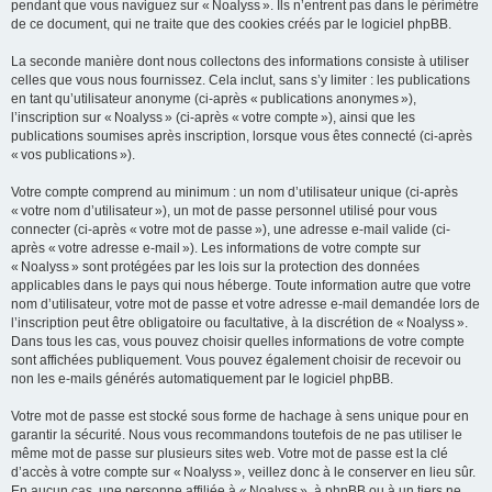
pendant que vous naviguez sur « Noalyss ». Ils n’entrent pas dans le périmètre
de ce document, qui ne traite que des cookies créés par le logiciel phpBB.
La seconde manière dont nous collectons des informations consiste à utiliser
celles que vous nous fournissez. Cela inclut, sans s’y limiter : les publications
en tant qu’utilisateur anonyme (ci-après « publications anonymes »),
l’inscription sur « Noalyss » (ci-après « votre compte »), ainsi que les
publications soumises après inscription, lorsque vous êtes connecté (ci-après
« vos publications »).
Votre compte comprend au minimum : un nom d’utilisateur unique (ci-après
« votre nom d’utilisateur »), un mot de passe personnel utilisé pour vous
connecter (ci-après « votre mot de passe »), une adresse e-mail valide (ci-
après « votre adresse e-mail »). Les informations de votre compte sur
« Noalyss » sont protégées par les lois sur la protection des données
applicables dans le pays qui nous héberge. Toute information autre que votre
nom d’utilisateur, votre mot de passe et votre adresse e-mail demandée lors de
l’inscription peut être obligatoire ou facultative, à la discrétion de « Noalyss ».
Dans tous les cas, vous pouvez choisir quelles informations de votre compte
sont affichées publiquement. Vous pouvez également choisir de recevoir ou
non les e-mails générés automatiquement par le logiciel phpBB.
Votre mot de passe est stocké sous forme de hachage à sens unique pour en
garantir la sécurité. Nous vous recommandons toutefois de ne pas utiliser le
même mot de passe sur plusieurs sites web. Votre mot de passe est la clé
d’accès à votre compte sur « Noalyss », veillez donc à le conserver en lieu sûr.
En aucun cas, une personne affiliée à « Noalyss », à phpBB ou à un tiers ne