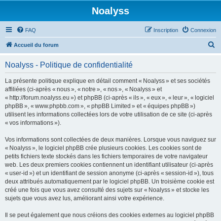
Noalyss
FAQ
Inscription
Connexion
R
Accueil du forum
e
Noalyss - Politique de confidentialité
c
h
La présente politique explique en détail comment « Noalyss » et ses sociétés
affiliées (ci-après « nous », « notre », « nos », « Noalyss » et
e
« http://forum.noalyss.eu ») et phpBB (ci-après « ils », « eux », « leur », « logiciel
r
phpBB », « www.phpbb.com », « phpBB Limited » et « équipes phpBB »)
utilisent les informations collectées lors de votre utilisation de ce site (ci-après
c
« vos informations »).
h
Vos informations sont collectées de deux manières. Lorsque vous naviguez sur
e
« Noalyss », le logiciel phpBB crée plusieurs cookies. Les cookies sont de
r
petits fichiers texte stockés dans les fichiers temporaires de votre navigateur
web. Les deux premiers cookies contiennent un identifiant utilisateur (ci-après
« user-id ») et un identifiant de session anonyme (ci-après « session-id »), tous
deux attribués automatiquement par le logiciel phpBB. Un troisième cookie est
créé une fois que vous avez consulté des sujets sur « Noalyss » et stocke les
sujets que vous avez lus, améliorant ainsi votre expérience.
Il se peut également que nous créions des cookies externes au logiciel phpBB