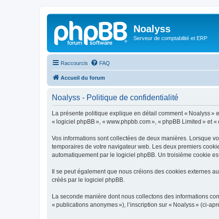
Noalyss
Serveur de comptabilité et ERP
Raccourcis
FAQ
Accueil du forum
Noalyss - Politique de confidentialité
La présente politique explique en détail comment « Noalyss » et se
« logiciel phpBB », « www.phpbb.com », « phpBB Limited » et « équ
Vos informations sont collectées de deux manières. Lorsque vous
temporaires de votre navigateur web. Les deux premiers cookies c
automatiquement par le logiciel phpBB. Un troisième cookie est 
Il se peut également que nous créions des cookies externes au 
créés par le logiciel phpBB.
La seconde manière dont nous collectons des informations consist
« publications anonymes »), l’inscription sur « Noalyss » (ci-ap