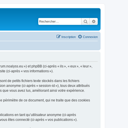
Rechercher
Recherche avancé
Inscription
Connexion
um.noalyss.eu ») et phpBB (ci-après « ils », « eux », « leur »,
ite (ci-après « vos informations »).
t de petits fichiers texte stockés dans les fichiers
ssion anonyme (ci-après « session-id »), tous deux attribués
s que vous avez lus, améliorant ainsi votre expérience.
le périmètre de ce document, qui ne traite que des cookies
blications en tant qu’utilisateur anonyme (ci-après
 vous êtes connecté (ci-après « vos publications »).