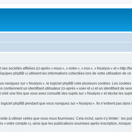
s sociétés affiliées (ci-après « nous », « notre », « nos », « Noalyss » et « http://for
ipes phpBB ») utilisent les informations collectées lors de votre utilisation de ce s
 naviguez sur « Noalyss », le logiciel phpBB crée plusieurs cookies. Les cookies son
ontiennent un identifiant utilisateur (ci-après « user-id ») et un identifiant de se
créé une fois que vous avez consulté des sujets sur « Noalyss » et stocke les sujet
logiciel phpBB pendant que vous naviguez sur « Noalyss ». Ils n’entrent pas dans 
e à utiliser celles que vous nous fournissez. Cela inclut, sans s’y limiter : les pu
rès « votre compte »), ainsi que les publications soumises après inscription, lorsque