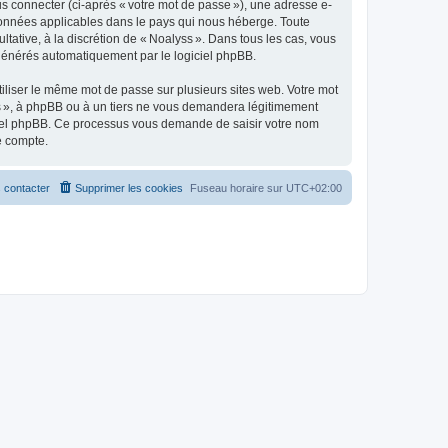
s connecter (ci-après « votre mot de passe »), une adresse e-
s données applicables dans le pays qui nous héberge. Toute
ltative, à la discrétion de « Noalyss ». Dans tous les cas, vous
 générés automatiquement par le logiciel phpBB.
liser le même mot de passe sur plusieurs sites web. Votre mot
yss », à phpBB ou à un tiers ne vous demandera légitimement
giciel phpBB. Ce processus vous demande de saisir votre nom
e compte.
 contacter
Supprimer les cookies
Fuseau horaire sur
UTC+02:00