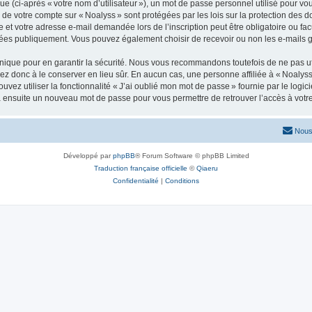
 (ci-après « votre nom d’utilisateur »), un mot de passe personnel utilisé pour vou
ns de votre compte sur « Noalyss » sont protégées par les lois sur la protection de
e et votre adresse e-mail demandée lors de l’inscription peut être obligatoire ou facu
chées publiquement. Vous pouvez également choisir de recevoir ou non les e-mails
ique pour en garantir la sécurité. Nous vous recommandons toutefois de ne pas uti
illez donc à le conserver en lieu sûr. En aucun cas, une personne affiliée à « Noal
ouvez utiliser la fonctionnalité « J’ai oublié mon mot de passe » fournie par le lo
era ensuite un nouveau mot de passe pour vous permettre de retrouver l’accès à votr
Nous
Développé par
phpBB
® Forum Software © phpBB Limited
Traduction française officielle
©
Qiaeru
Confidentialité
|
Conditions