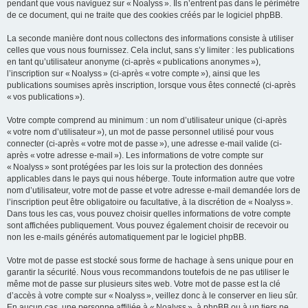
pendant que vous naviguez sur « Noalyss ». Ils n’entrent pas dans le périmètre
de ce document, qui ne traite que des cookies créés par le logiciel phpBB.
La seconde manière dont nous collectons des informations consiste à utiliser
celles que vous nous fournissez. Cela inclut, sans s’y limiter : les publications
en tant qu’utilisateur anonyme (ci-après « publications anonymes »),
l’inscription sur « Noalyss » (ci-après « votre compte »), ainsi que les
publications soumises après inscription, lorsque vous êtes connecté (ci-après
« vos publications »).
Votre compte comprend au minimum : un nom d’utilisateur unique (ci-après
« votre nom d’utilisateur »), un mot de passe personnel utilisé pour vous
connecter (ci-après « votre mot de passe »), une adresse e-mail valide (ci-
après « votre adresse e-mail »). Les informations de votre compte sur
« Noalyss » sont protégées par les lois sur la protection des données
applicables dans le pays qui nous héberge. Toute information autre que votre
nom d’utilisateur, votre mot de passe et votre adresse e-mail demandée lors de
l’inscription peut être obligatoire ou facultative, à la discrétion de « Noalyss ».
Dans tous les cas, vous pouvez choisir quelles informations de votre compte
sont affichées publiquement. Vous pouvez également choisir de recevoir ou
non les e-mails générés automatiquement par le logiciel phpBB.
Votre mot de passe est stocké sous forme de hachage à sens unique pour en
garantir la sécurité. Nous vous recommandons toutefois de ne pas utiliser le
même mot de passe sur plusieurs sites web. Votre mot de passe est la clé
d’accès à votre compte sur « Noalyss », veillez donc à le conserver en lieu sûr.
En aucun cas, une personne affiliée à « Noalyss », à phpBB ou à un tiers ne