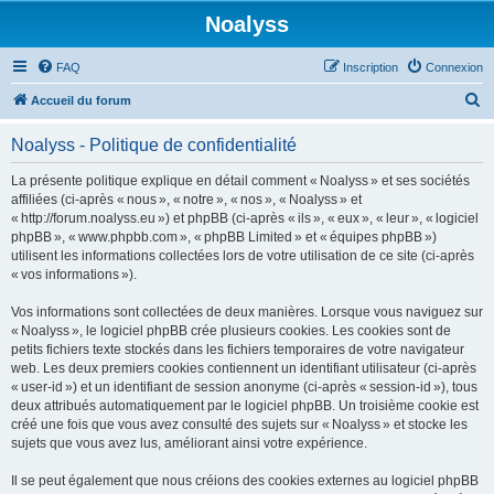
Noalyss
FAQ
Inscription
Connexion
R
Accueil du forum
e
Noalyss - Politique de confidentialité
c
h
La présente politique explique en détail comment « Noalyss » et ses sociétés
affiliées (ci-après « nous », « notre », « nos », « Noalyss » et
e
« http://forum.noalyss.eu ») et phpBB (ci-après « ils », « eux », « leur », « logiciel
r
phpBB », « www.phpbb.com », « phpBB Limited » et « équipes phpBB »)
utilisent les informations collectées lors de votre utilisation de ce site (ci-après
c
« vos informations »).
h
Vos informations sont collectées de deux manières. Lorsque vous naviguez sur
e
« Noalyss », le logiciel phpBB crée plusieurs cookies. Les cookies sont de
r
petits fichiers texte stockés dans les fichiers temporaires de votre navigateur
web. Les deux premiers cookies contiennent un identifiant utilisateur (ci-après
« user-id ») et un identifiant de session anonyme (ci-après « session-id »), tous
deux attribués automatiquement par le logiciel phpBB. Un troisième cookie est
créé une fois que vous avez consulté des sujets sur « Noalyss » et stocke les
sujets que vous avez lus, améliorant ainsi votre expérience.
Il se peut également que nous créions des cookies externes au logiciel phpBB