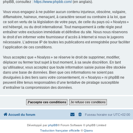
phpBB, consultez :
https://www.phpbb.com/
(en anglais).
Vous vous engagez à ne publier aucun contenu injurieux, obscène, vulgaire,
diffamatoire, haineux, menaçant, à caractère sexuel ou contraire à la loi, que
ce soit en vertu de la législation de votre pays, de celle du pays où « Noalyss »
est hébergé, ou du droit international. Tout manquement à cette règle peut
entraîner votre exclusion immédiate et définitive du site. Nous nous réservons
le droit d’en informer votre fournisseur d’accès à Internet si nous le jugeons
nécessaire. L’adresse IP de toutes les publications est enregistrée pour faciliter
l’application de ces conditions.
Vous acceptez que « Noalyss » se réserve le droit de supprimer, modifier,
déplacer ou fermer tout sujet à tout moment, à sa seule discrétion. En tant
qu’utilisateur, vous acceptez que toute information saisie puisse être stockée
dans une base de données. Bien que ces informations ne soient pas
divulguées à des tiers sans votre consentement, ni « Noalyss » ni phpBB ne
peuvent être tenus responsables d’une tentative de piratage susceptible
d’entraîner la compromission des données.
Accueil du forum
Fuseau horaire sur
UTC+02:00
Développé par
phpBB
® Forum Software © phpBB Limited
Traduction française officielle
©
Qiaeru