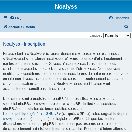
Noalyss
FAQ
Connexion
R
Accueil du forum
e
Langue :
c
Noalyss - Inscription
h
En accédant à « Noalyss » (ci-après dénommé « nous », « notre », « nos »,
e
« Noalyss » et « http://forum.noalyss.eu »), vous acceptez d’être légalement lié
r
par les conditions suivantes. Si vous n’acceptez pas l’ensemble de ces
conditions, n’accédez pas à « Noalyss » et ne l’utilisez pas. Nous pouvons
c
modifier ces conditions à tout moment et nous ferons de notre mieux pour vous
h
en informer. Il vous incombe toutefois de consulter régulièrement ce document,
e
car votre utilisation continue de « Noalyss » après modification vaut
acceptation des conditions mises à jour.
r
Nos forums sont propulsés par phpBB (ci-après « ils », « eux », « leur »,
« logiciel phpBB », « www.phpbb.com », « phpBB Limited » et « équipes
phpBB »), une solution de forum publiée sous la «
licence publique générale GNU v2
» (ci-après « GPL »), téléchargeable depuis
www.phpbb.com
(en anglais). Le logiciel phpBB ne fait que faciliter les
discussions sur Internet ; phpBB Limited n’est pas responsable du contenu ni
du comportement autorisés ou interdits sur ce site. Pour plus d’informations sur