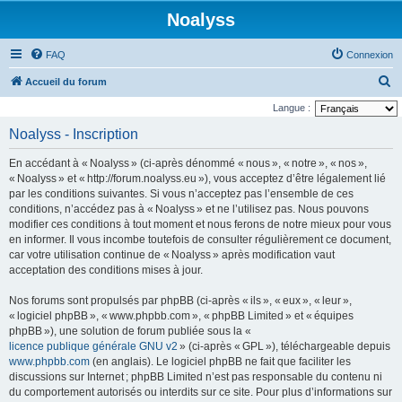
Noalyss
FAQ
Connexion
R
Accueil du forum
e
Langue :
c
Noalyss - Inscription
h
En accédant à « Noalyss » (ci-après dénommé « nous », « notre », « nos »,
e
« Noalyss » et « http://forum.noalyss.eu »), vous acceptez d’être légalement lié
r
par les conditions suivantes. Si vous n’acceptez pas l’ensemble de ces
conditions, n’accédez pas à « Noalyss » et ne l’utilisez pas. Nous pouvons
c
modifier ces conditions à tout moment et nous ferons de notre mieux pour vous
h
en informer. Il vous incombe toutefois de consulter régulièrement ce document,
e
car votre utilisation continue de « Noalyss » après modification vaut
acceptation des conditions mises à jour.
r
Nos forums sont propulsés par phpBB (ci-après « ils », « eux », « leur »,
« logiciel phpBB », « www.phpbb.com », « phpBB Limited » et « équipes
phpBB »), une solution de forum publiée sous la «
licence publique générale GNU v2
» (ci-après « GPL »), téléchargeable depuis
www.phpbb.com
(en anglais). Le logiciel phpBB ne fait que faciliter les
discussions sur Internet ; phpBB Limited n’est pas responsable du contenu ni
du comportement autorisés ou interdits sur ce site. Pour plus d’informations sur