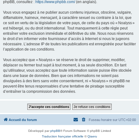
phpBB, consultez :
https://www.phpbb.com/
(en anglais).
Vous vous engagez à ne publier aucun contenu injurieux, obscène, vulgaire,
diffamatoire, haineux, menaçant, à caractère sexuel ou contraire à la loi, que
ce soit en vertu de la législation de votre pays, de celle du pays où « Noalyss »
est hébergé, ou du droit international. Tout manquement à cette règle peut
entraîner votre exclusion immédiate et définitive du site. Nous nous réservons
le droit d’en informer votre fournisseur d’accès à Internet si nous le jugeons
nécessaire. L’adresse IP de toutes les publications est enregistrée pour faciliter
l’application de ces conditions.
Vous acceptez que « Noalyss » se réserve le droit de supprimer, modifier,
déplacer ou fermer tout sujet à tout moment, à sa seule discrétion. En tant
qu’utilisateur, vous acceptez que toute information saisie puisse être stockée
dans une base de données. Bien que ces informations ne soient pas
divulguées à des tiers sans votre consentement, ni « Noalyss » ni phpBB ne
peuvent être tenus responsables d’une tentative de piratage susceptible
d’entraîner la compromission des données.
Accueil du forum
Fuseau horaire sur
UTC+02:00
Développé par
phpBB
® Forum Software © phpBB Limited
Traduction française officielle
©
Qiaeru