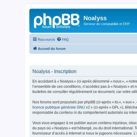
Noalyss
Serveur de comptabilité et ERP
Raccourcis
FAQ
Accueil du forum
Noalyss - Inscription
En accédant à « Noalyss » (ci-après dénommé « nous », « notre »
l’ensemble de ces conditions, n’accédez pas à « Noalyss » et n
toutefois de consulter régulièrement ce document, car votre uti
Nos forums sont propulsés par phpBB (ci-après « ils », « eux »,
licence publique générale GNU v2
» (ci-après « GPL »), téléc
responsable du contenu ni du comportement autorisés ou interdi
Vous vous engagez à ne publier aucun contenu injurieux, obscène,
du pays où « Noalyss » est hébergé, ou du droit international. 
fournisseur d’accès à Internet si nous le jugeons nécessaire. L’a