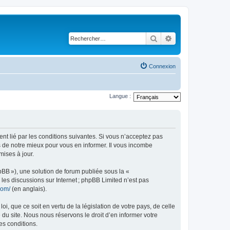
Rechercher
Recherche avancé
Connexion
Langue :
ent lié par les conditions suivantes. Si vous n’acceptez pas
s de notre mieux pour vous en informer. Il vous incombe
mises à jour.
pBB »), une solution de forum publiée sous la «
r les discussions sur Internet ; phpBB Limited n’est pas
com/
(en anglais).
, que ce soit en vertu de la législation de votre pays, de celle
 du site. Nous nous réservons le droit d’en informer votre
es conditions.