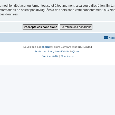
modifier, déplacer ou fermer tout sujet à tout moment, à sa seule discrétion. En tan
formations ne soient pas divulguées à des tiers sans votre consentement, ni « No
n des données.
Nous
Développé par
phpBB
® Forum Software © phpBB Limited
Traduction française officielle
©
Qiaeru
Confidentialité
|
Conditions