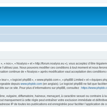
, « nos », « Noalyss » et « http://forum.noalyss.eu »), vous acceptez d’être légalem
e l’utilisez pas. Nous pouvons modifier ces conditions à tout moment et nous feron
lisation continue de « Noalyss » après modification vaut acceptation des conditions 
 « leur », « logiciel phpBB », « www.phpbb.com », « phpBB Limited » et « équipes ph
hargeable depuis
www.phpbb.com
(en anglais). Le logiciel phpBB ne fait que facilite
ts sur ce site. Pour plus d’informations sur phpBB, consultez :
https://www.phpbb.
 vulgaire, diffamatoire, haineux, menaçant, à caractère sexuel ou contraire à la loi
Tout manquement à cette règle peut entraîner votre exclusion immédiate et définitive
dresse IP de toutes les publications est enregistrée pour faciliter l’application de c