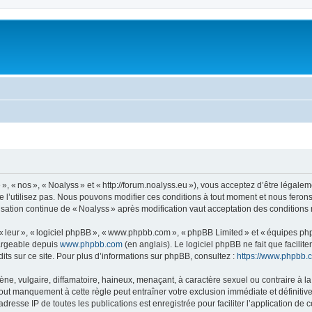
, « nos », « Noalyss » et « http://forum.noalyss.eu »), vous acceptez d’être légalem
e l’utilisez pas. Nous pouvons modifier ces conditions à tout moment et nous feron
lisation continue de « Noalyss » après modification vaut acceptation des conditions 
 « leur », « logiciel phpBB », « www.phpbb.com », « phpBB Limited » et « équipes ph
hargeable depuis
www.phpbb.com
(en anglais). Le logiciel phpBB ne fait que facilite
ts sur ce site. Pour plus d’informations sur phpBB, consultez :
https://www.phpbb.
 vulgaire, diffamatoire, haineux, menaçant, à caractère sexuel ou contraire à la loi
Tout manquement à cette règle peut entraîner votre exclusion immédiate et définitive
dresse IP de toutes les publications est enregistrée pour faciliter l’application de c