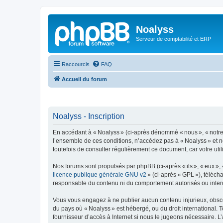
Noalyss
Serveur de comptabilité et ERP
Raccourcis
FAQ
Accueil du forum
Noalyss - Inscription
En accédant à « Noalyss » (ci-après dénommé « nous », « notre »
l’ensemble de ces conditions, n’accédez pas à « Noalyss » et n
toutefois de consulter régulièrement ce document, car votre uti
Nos forums sont propulsés par phpBB (ci-après « ils », « eux »,
licence publique générale GNU v2
» (ci-après « GPL »), téléc
responsable du contenu ni du comportement autorisés ou interdi
Vous vous engagez à ne publier aucun contenu injurieux, obscène,
du pays où « Noalyss » est hébergé, ou du droit international. 
fournisseur d’accès à Internet si nous le jugeons nécessaire. L’a