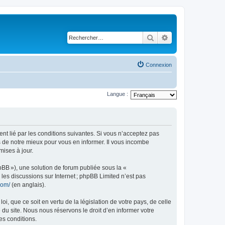
Rechercher
Recherche avancé
Connexion
Langue :
ent lié par les conditions suivantes. Si vous n’acceptez pas
s de notre mieux pour vous en informer. Il vous incombe
mises à jour.
pBB »), une solution de forum publiée sous la «
r les discussions sur Internet ; phpBB Limited n’est pas
com/
(en anglais).
, que ce soit en vertu de la législation de votre pays, de celle
 du site. Nous nous réservons le droit d’en informer votre
es conditions.