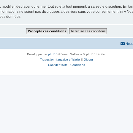
modifier, déplacer ou fermer tout sujet à tout moment, à sa seule discrétion. En tan
formations ne soient pas divulguées à des tiers sans votre consentement, ni « No
n des données.
Nous
Développé par
phpBB
® Forum Software © phpBB Limited
Traduction française officielle
©
Qiaeru
Confidentialité
|
Conditions