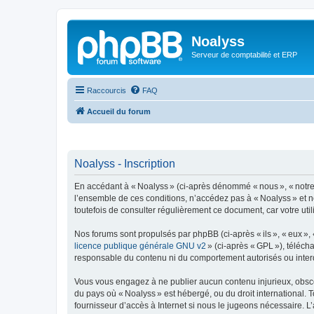
Noalyss
Serveur de comptabilité et ERP
Raccourcis
FAQ
Accueil du forum
Noalyss - Inscription
En accédant à « Noalyss » (ci-après dénommé « nous », « notre »
l’ensemble de ces conditions, n’accédez pas à « Noalyss » et n
toutefois de consulter régulièrement ce document, car votre uti
Nos forums sont propulsés par phpBB (ci-après « ils », « eux »,
licence publique générale GNU v2
» (ci-après « GPL »), téléc
responsable du contenu ni du comportement autorisés ou interdi
Vous vous engagez à ne publier aucun contenu injurieux, obscène,
du pays où « Noalyss » est hébergé, ou du droit international. 
fournisseur d’accès à Internet si nous le jugeons nécessaire. L’a