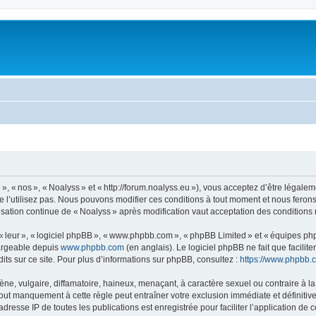
, « nos », « Noalyss » et « http://forum.noalyss.eu »), vous acceptez d’être légalem
e l’utilisez pas. Nous pouvons modifier ces conditions à tout moment et nous feron
lisation continue de « Noalyss » après modification vaut acceptation des conditions 
 « leur », « logiciel phpBB », « www.phpbb.com », « phpBB Limited » et « équipes ph
hargeable depuis
www.phpbb.com
(en anglais). Le logiciel phpBB ne fait que facilite
ts sur ce site. Pour plus d’informations sur phpBB, consultez :
https://www.phpbb.
 vulgaire, diffamatoire, haineux, menaçant, à caractère sexuel ou contraire à la loi
Tout manquement à cette règle peut entraîner votre exclusion immédiate et définitive
dresse IP de toutes les publications est enregistrée pour faciliter l’application de c