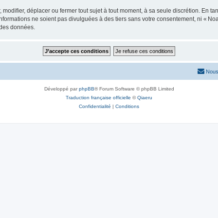
modifier, déplacer ou fermer tout sujet à tout moment, à sa seule discrétion. En tan
formations ne soient pas divulguées à des tiers sans votre consentement, ni « No
n des données.
Nous
Développé par
phpBB
® Forum Software © phpBB Limited
Traduction française officielle
©
Qiaeru
Confidentialité
|
Conditions