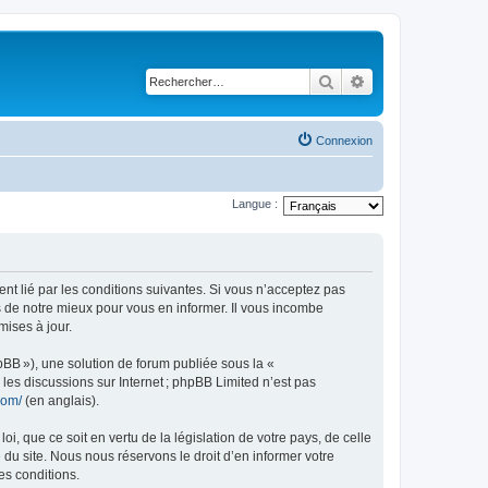
Rechercher
Recherche avancé
Connexion
Langue :
ent lié par les conditions suivantes. Si vous n’acceptez pas
s de notre mieux pour vous en informer. Il vous incombe
mises à jour.
pBB »), une solution de forum publiée sous la «
r les discussions sur Internet ; phpBB Limited n’est pas
com/
(en anglais).
, que ce soit en vertu de la législation de votre pays, de celle
 du site. Nous nous réservons le droit d’en informer votre
es conditions.