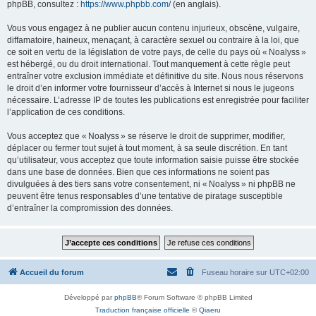
phpBB, consultez :
https://www.phpbb.com/
(en anglais).
Vous vous engagez à ne publier aucun contenu injurieux, obscène, vulgaire,
diffamatoire, haineux, menaçant, à caractère sexuel ou contraire à la loi, que
ce soit en vertu de la législation de votre pays, de celle du pays où « Noalyss »
est hébergé, ou du droit international. Tout manquement à cette règle peut
entraîner votre exclusion immédiate et définitive du site. Nous nous réservons
le droit d’en informer votre fournisseur d’accès à Internet si nous le jugeons
nécessaire. L’adresse IP de toutes les publications est enregistrée pour faciliter
l’application de ces conditions.
Vous acceptez que « Noalyss » se réserve le droit de supprimer, modifier,
déplacer ou fermer tout sujet à tout moment, à sa seule discrétion. En tant
qu’utilisateur, vous acceptez que toute information saisie puisse être stockée
dans une base de données. Bien que ces informations ne soient pas
divulguées à des tiers sans votre consentement, ni « Noalyss » ni phpBB ne
peuvent être tenus responsables d’une tentative de piratage susceptible
d’entraîner la compromission des données.
Accueil du forum
Fuseau horaire sur
UTC+02:00
Développé par
phpBB
® Forum Software © phpBB Limited
Traduction française officielle
©
Qiaeru