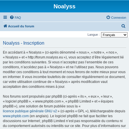
Noalyss
FAQ
Connexion
R
Accueil du forum
e
Langue :
c
Noalyss - Inscription
h
En accédant à « Noalyss » (ci-après dénommé « nous », « notre », « nos »,
e
« Noalyss » et « http://forum.noalyss.eu »), vous acceptez d’être légalement lié
r
par les conditions suivantes. Si vous n’acceptez pas l’ensemble de ces
conditions, n’accédez pas à « Noalyss » et ne l’utilisez pas. Nous pouvons
c
modifier ces conditions à tout moment et nous ferons de notre mieux pour vous
h
en informer. Il vous incombe toutefois de consulter régulièrement ce document,
e
car votre utilisation continue de « Noalyss » après modification vaut
acceptation des conditions mises à jour.
r
Nos forums sont propulsés par phpBB (ci-après « ils », « eux », « leur »,
« logiciel phpBB », « www.phpbb.com », « phpBB Limited » et « équipes
phpBB »), une solution de forum publiée sous la «
licence publique générale GNU v2
» (ci-après « GPL »), téléchargeable depuis
www.phpbb.com
(en anglais). Le logiciel phpBB ne fait que faciliter les
discussions sur Internet ; phpBB Limited n’est pas responsable du contenu ni
du comportement autorisés ou interdits sur ce site. Pour plus d’informations sur