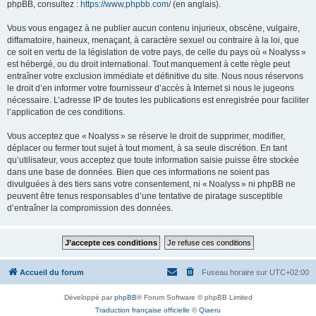
phpBB, consultez :
https://www.phpbb.com/
(en anglais).
Vous vous engagez à ne publier aucun contenu injurieux, obscène, vulgaire,
diffamatoire, haineux, menaçant, à caractère sexuel ou contraire à la loi, que
ce soit en vertu de la législation de votre pays, de celle du pays où « Noalyss »
est hébergé, ou du droit international. Tout manquement à cette règle peut
entraîner votre exclusion immédiate et définitive du site. Nous nous réservons
le droit d’en informer votre fournisseur d’accès à Internet si nous le jugeons
nécessaire. L’adresse IP de toutes les publications est enregistrée pour faciliter
l’application de ces conditions.
Vous acceptez que « Noalyss » se réserve le droit de supprimer, modifier,
déplacer ou fermer tout sujet à tout moment, à sa seule discrétion. En tant
qu’utilisateur, vous acceptez que toute information saisie puisse être stockée
dans une base de données. Bien que ces informations ne soient pas
divulguées à des tiers sans votre consentement, ni « Noalyss » ni phpBB ne
peuvent être tenus responsables d’une tentative de piratage susceptible
d’entraîner la compromission des données.
Accueil du forum
Fuseau horaire sur
UTC+02:00
Développé par
phpBB
® Forum Software © phpBB Limited
Traduction française officielle
©
Qiaeru