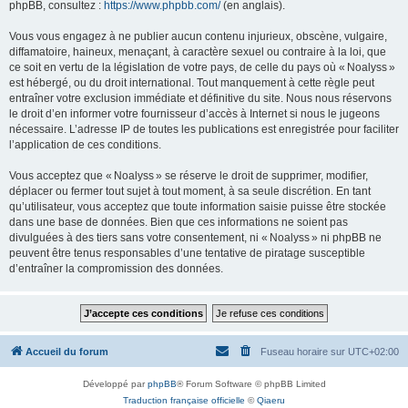
phpBB, consultez :
https://www.phpbb.com/
(en anglais).
Vous vous engagez à ne publier aucun contenu injurieux, obscène, vulgaire,
diffamatoire, haineux, menaçant, à caractère sexuel ou contraire à la loi, que
ce soit en vertu de la législation de votre pays, de celle du pays où « Noalyss »
est hébergé, ou du droit international. Tout manquement à cette règle peut
entraîner votre exclusion immédiate et définitive du site. Nous nous réservons
le droit d’en informer votre fournisseur d’accès à Internet si nous le jugeons
nécessaire. L’adresse IP de toutes les publications est enregistrée pour faciliter
l’application de ces conditions.
Vous acceptez que « Noalyss » se réserve le droit de supprimer, modifier,
déplacer ou fermer tout sujet à tout moment, à sa seule discrétion. En tant
qu’utilisateur, vous acceptez que toute information saisie puisse être stockée
dans une base de données. Bien que ces informations ne soient pas
divulguées à des tiers sans votre consentement, ni « Noalyss » ni phpBB ne
peuvent être tenus responsables d’une tentative de piratage susceptible
d’entraîner la compromission des données.
Accueil du forum
Fuseau horaire sur
UTC+02:00
Développé par
phpBB
® Forum Software © phpBB Limited
Traduction française officielle
©
Qiaeru