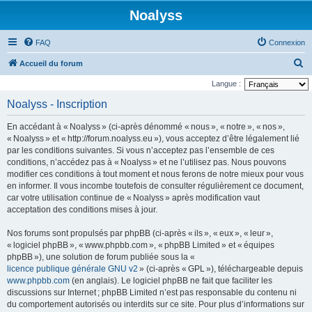
Noalyss
FAQ
Connexion
R
Accueil du forum
e
Langue :
c
Noalyss - Inscription
h
En accédant à « Noalyss » (ci-après dénommé « nous », « notre », « nos »,
e
« Noalyss » et « http://forum.noalyss.eu »), vous acceptez d’être légalement lié
r
par les conditions suivantes. Si vous n’acceptez pas l’ensemble de ces
conditions, n’accédez pas à « Noalyss » et ne l’utilisez pas. Nous pouvons
c
modifier ces conditions à tout moment et nous ferons de notre mieux pour vous
h
en informer. Il vous incombe toutefois de consulter régulièrement ce document,
e
car votre utilisation continue de « Noalyss » après modification vaut
acceptation des conditions mises à jour.
r
Nos forums sont propulsés par phpBB (ci-après « ils », « eux », « leur »,
« logiciel phpBB », « www.phpbb.com », « phpBB Limited » et « équipes
phpBB »), une solution de forum publiée sous la «
licence publique générale GNU v2
» (ci-après « GPL »), téléchargeable depuis
www.phpbb.com
(en anglais). Le logiciel phpBB ne fait que faciliter les
discussions sur Internet ; phpBB Limited n’est pas responsable du contenu ni
du comportement autorisés ou interdits sur ce site. Pour plus d’informations sur