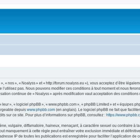
, « nos », « Noalyss » et « http://forum.noalyss.eu »), vous acceptez d’être légalem
e l’utilisez pas. Nous pouvons modifier ces conditions à tout moment et nous feron
lisation continue de « Noalyss » après modification vaut acceptation des conditions 
 « leur », « logiciel phpBB », « www.phpbb.com », « phpBB Limited » et « équipes ph
hargeable depuis
www.phpbb.com
(en anglais). Le logiciel phpBB ne fait que facilite
ts sur ce site. Pour plus d’informations sur phpBB, consultez :
https://www.phpbb.
 vulgaire, diffamatoire, haineux, menaçant, à caractère sexuel ou contraire à la loi
Tout manquement à cette règle peut entraîner votre exclusion immédiate et définitive
dresse IP de toutes les publications est enregistrée pour faciliter l’application de c