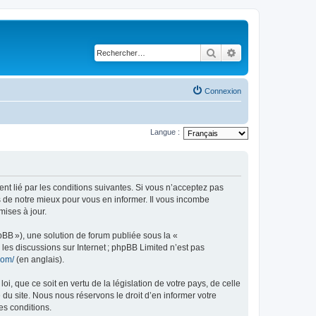
Rechercher
Recherche avancé
Connexion
Langue :
ent lié par les conditions suivantes. Si vous n’acceptez pas
s de notre mieux pour vous en informer. Il vous incombe
mises à jour.
pBB »), une solution de forum publiée sous la «
r les discussions sur Internet ; phpBB Limited n’est pas
com/
(en anglais).
, que ce soit en vertu de la législation de votre pays, de celle
 du site. Nous nous réservons le droit d’en informer votre
es conditions.