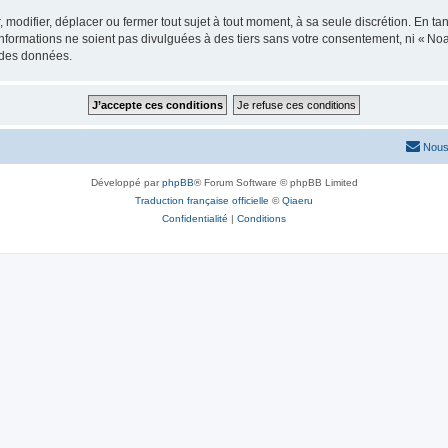
modifier, déplacer ou fermer tout sujet à tout moment, à sa seule discrétion. En tan
formations ne soient pas divulguées à des tiers sans votre consentement, ni « No
n des données.
Nous
Développé par
phpBB
® Forum Software © phpBB Limited
Traduction française officielle
©
Qiaeru
Confidentialité
|
Conditions