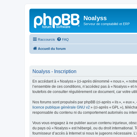
Noalyss
Serveur de comptabilité et ERP
Raccourcis
FAQ
Accueil du forum
Noalyss - Inscription
En accédant à « Noalyss » (ci-après dénommé « nous », « notre »
l’ensemble de ces conditions, n’accédez pas à « Noalyss » et n
toutefois de consulter régulièrement ce document, car votre uti
Nos forums sont propulsés par phpBB (ci-après « ils », « eux »,
licence publique générale GNU v2
» (ci-après « GPL »), téléc
responsable du contenu ni du comportement autorisés ou interdi
Vous vous engagez à ne publier aucun contenu injurieux, obscène,
du pays où « Noalyss » est hébergé, ou du droit international. 
fournisseur d’accès à Internet si nous le jugeons nécessaire. L’a