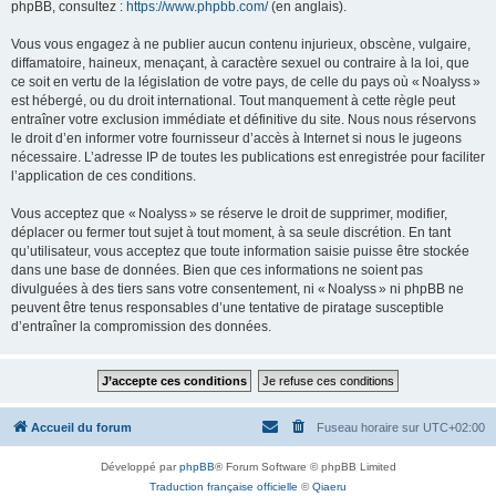
phpBB, consultez :
https://www.phpbb.com/
(en anglais).
Vous vous engagez à ne publier aucun contenu injurieux, obscène, vulgaire,
diffamatoire, haineux, menaçant, à caractère sexuel ou contraire à la loi, que
ce soit en vertu de la législation de votre pays, de celle du pays où « Noalyss »
est hébergé, ou du droit international. Tout manquement à cette règle peut
entraîner votre exclusion immédiate et définitive du site. Nous nous réservons
le droit d’en informer votre fournisseur d’accès à Internet si nous le jugeons
nécessaire. L’adresse IP de toutes les publications est enregistrée pour faciliter
l’application de ces conditions.
Vous acceptez que « Noalyss » se réserve le droit de supprimer, modifier,
déplacer ou fermer tout sujet à tout moment, à sa seule discrétion. En tant
qu’utilisateur, vous acceptez que toute information saisie puisse être stockée
dans une base de données. Bien que ces informations ne soient pas
divulguées à des tiers sans votre consentement, ni « Noalyss » ni phpBB ne
peuvent être tenus responsables d’une tentative de piratage susceptible
d’entraîner la compromission des données.
Accueil du forum
Fuseau horaire sur
UTC+02:00
Développé par
phpBB
® Forum Software © phpBB Limited
Traduction française officielle
©
Qiaeru