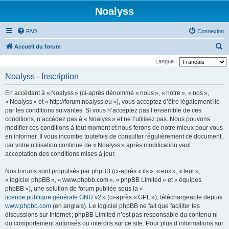
Noalyss
FAQ
Connexion
R
Accueil du forum
e
Langue :
c
Noalyss - Inscription
h
En accédant à « Noalyss » (ci-après dénommé « nous », « notre », « nos »,
e
« Noalyss » et « http://forum.noalyss.eu »), vous acceptez d’être légalement lié
r
par les conditions suivantes. Si vous n’acceptez pas l’ensemble de ces
conditions, n’accédez pas à « Noalyss » et ne l’utilisez pas. Nous pouvons
c
modifier ces conditions à tout moment et nous ferons de notre mieux pour vous
h
en informer. Il vous incombe toutefois de consulter régulièrement ce document,
e
car votre utilisation continue de « Noalyss » après modification vaut
acceptation des conditions mises à jour.
r
Nos forums sont propulsés par phpBB (ci-après « ils », « eux », « leur »,
« logiciel phpBB », « www.phpbb.com », « phpBB Limited » et « équipes
phpBB »), une solution de forum publiée sous la «
licence publique générale GNU v2
» (ci-après « GPL »), téléchargeable depuis
www.phpbb.com
(en anglais). Le logiciel phpBB ne fait que faciliter les
discussions sur Internet ; phpBB Limited n’est pas responsable du contenu ni
du comportement autorisés ou interdits sur ce site. Pour plus d’informations sur