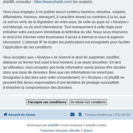
phpBB, consultez :
https://www.phpbb.com/
(en anglais).
Vous vous engagez à ne publier aucun contenu injurieux, obscène, vulgaire,
diffamatoire, haineux, menaçant, à caractère sexuel ou contraire à la loi, que
ce soit en vertu de la législation de votre pays, de celle du pays où « Noalyss »
est hébergé, ou du droit international. Tout manquement à cette règle peut
entraîner votre exclusion immédiate et définitive du site. Nous nous réservons
le droit d’en informer votre fournisseur d’accès à Internet si nous le jugeons
nécessaire. L’adresse IP de toutes les publications est enregistrée pour faciliter
l’application de ces conditions.
Vous acceptez que « Noalyss » se réserve le droit de supprimer, modifier,
déplacer ou fermer tout sujet à tout moment, à sa seule discrétion. En tant
qu’utilisateur, vous acceptez que toute information saisie puisse être stockée
dans une base de données. Bien que ces informations ne soient pas
divulguées à des tiers sans votre consentement, ni « Noalyss » ni phpBB ne
peuvent être tenus responsables d’une tentative de piratage susceptible
d’entraîner la compromission des données.
Accueil du forum
Fuseau horaire sur
UTC+02:00
Développé par
phpBB
® Forum Software © phpBB Limited
Traduction française officielle
©
Qiaeru