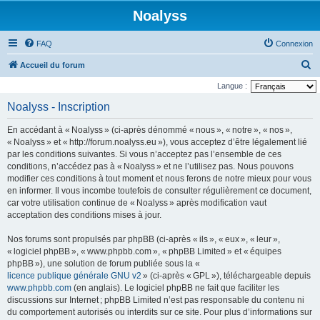
Noalyss
FAQ
Connexion
R
Accueil du forum
e
Langue :
c
Noalyss - Inscription
h
En accédant à « Noalyss » (ci-après dénommé « nous », « notre », « nos »,
e
« Noalyss » et « http://forum.noalyss.eu »), vous acceptez d’être légalement lié
r
par les conditions suivantes. Si vous n’acceptez pas l’ensemble de ces
conditions, n’accédez pas à « Noalyss » et ne l’utilisez pas. Nous pouvons
c
modifier ces conditions à tout moment et nous ferons de notre mieux pour vous
h
en informer. Il vous incombe toutefois de consulter régulièrement ce document,
e
car votre utilisation continue de « Noalyss » après modification vaut
acceptation des conditions mises à jour.
r
Nos forums sont propulsés par phpBB (ci-après « ils », « eux », « leur »,
« logiciel phpBB », « www.phpbb.com », « phpBB Limited » et « équipes
phpBB »), une solution de forum publiée sous la «
licence publique générale GNU v2
» (ci-après « GPL »), téléchargeable depuis
www.phpbb.com
(en anglais). Le logiciel phpBB ne fait que faciliter les
discussions sur Internet ; phpBB Limited n’est pas responsable du contenu ni
du comportement autorisés ou interdits sur ce site. Pour plus d’informations sur