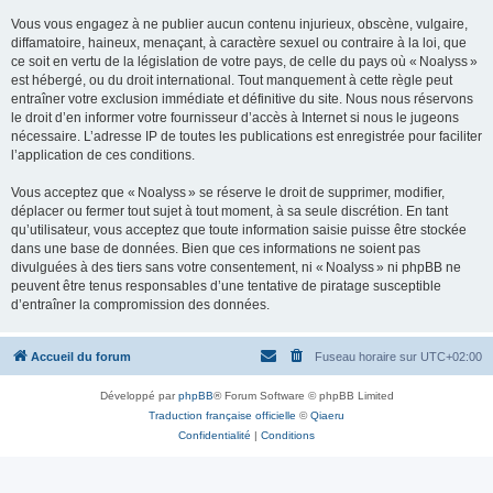
Vous vous engagez à ne publier aucun contenu injurieux, obscène, vulgaire,
diffamatoire, haineux, menaçant, à caractère sexuel ou contraire à la loi, que
ce soit en vertu de la législation de votre pays, de celle du pays où « Noalyss »
est hébergé, ou du droit international. Tout manquement à cette règle peut
entraîner votre exclusion immédiate et définitive du site. Nous nous réservons
le droit d’en informer votre fournisseur d’accès à Internet si nous le jugeons
nécessaire. L’adresse IP de toutes les publications est enregistrée pour faciliter
l’application de ces conditions.
Vous acceptez que « Noalyss » se réserve le droit de supprimer, modifier,
déplacer ou fermer tout sujet à tout moment, à sa seule discrétion. En tant
qu’utilisateur, vous acceptez que toute information saisie puisse être stockée
dans une base de données. Bien que ces informations ne soient pas
divulguées à des tiers sans votre consentement, ni « Noalyss » ni phpBB ne
peuvent être tenus responsables d’une tentative de piratage susceptible
d’entraîner la compromission des données.
Accueil du forum
Fuseau horaire sur
UTC+02:00
Développé par
phpBB
® Forum Software © phpBB Limited
Traduction française officielle
©
Qiaeru
Confidentialité
|
Conditions