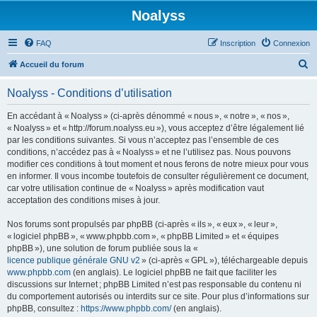
Noalyss
FAQ
Inscription
Connexion
R
Accueil du forum
e
Noalyss - Conditions d’utilisation
c
h
En accédant à « Noalyss » (ci-après dénommé « nous », « notre », « nos »,
« Noalyss » et « http://forum.noalyss.eu »), vous acceptez d’être légalement lié
e
par les conditions suivantes. Si vous n’acceptez pas l’ensemble de ces
r
conditions, n’accédez pas à « Noalyss » et ne l’utilisez pas. Nous pouvons
modifier ces conditions à tout moment et nous ferons de notre mieux pour vous
c
en informer. Il vous incombe toutefois de consulter régulièrement ce document,
h
car votre utilisation continue de « Noalyss » après modification vaut
acceptation des conditions mises à jour.
e
r
Nos forums sont propulsés par phpBB (ci-après « ils », « eux », « leur »,
« logiciel phpBB », « www.phpbb.com », « phpBB Limited » et « équipes
phpBB »), une solution de forum publiée sous la «
licence publique générale GNU v2
» (ci-après « GPL »), téléchargeable depuis
www.phpbb.com
(en anglais). Le logiciel phpBB ne fait que faciliter les
discussions sur Internet ; phpBB Limited n’est pas responsable du contenu ni
du comportement autorisés ou interdits sur ce site. Pour plus d’informations sur
phpBB, consultez :
https://www.phpbb.com/
(en anglais).