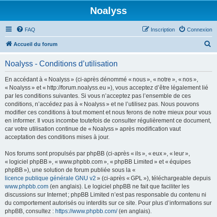
Noalyss
FAQ
Inscription
Connexion
R
Accueil du forum
e
Noalyss - Conditions d’utilisation
c
h
En accédant à « Noalyss » (ci-après dénommé « nous », « notre », « nos »,
« Noalyss » et « http://forum.noalyss.eu »), vous acceptez d’être légalement lié
e
par les conditions suivantes. Si vous n’acceptez pas l’ensemble de ces
r
conditions, n’accédez pas à « Noalyss » et ne l’utilisez pas. Nous pouvons
modifier ces conditions à tout moment et nous ferons de notre mieux pour vous
c
en informer. Il vous incombe toutefois de consulter régulièrement ce document,
h
car votre utilisation continue de « Noalyss » après modification vaut
acceptation des conditions mises à jour.
e
r
Nos forums sont propulsés par phpBB (ci-après « ils », « eux », « leur »,
« logiciel phpBB », « www.phpbb.com », « phpBB Limited » et « équipes
phpBB »), une solution de forum publiée sous la «
licence publique générale GNU v2
» (ci-après « GPL »), téléchargeable depuis
www.phpbb.com
(en anglais). Le logiciel phpBB ne fait que faciliter les
discussions sur Internet ; phpBB Limited n’est pas responsable du contenu ni
du comportement autorisés ou interdits sur ce site. Pour plus d’informations sur
phpBB, consultez :
https://www.phpbb.com/
(en anglais).