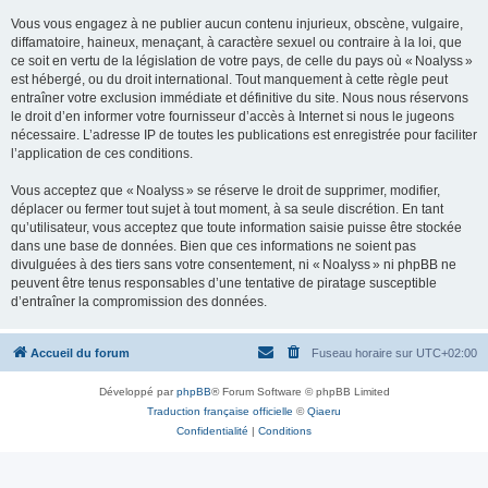
Vous vous engagez à ne publier aucun contenu injurieux, obscène, vulgaire,
diffamatoire, haineux, menaçant, à caractère sexuel ou contraire à la loi, que
ce soit en vertu de la législation de votre pays, de celle du pays où « Noalyss »
est hébergé, ou du droit international. Tout manquement à cette règle peut
entraîner votre exclusion immédiate et définitive du site. Nous nous réservons
le droit d’en informer votre fournisseur d’accès à Internet si nous le jugeons
nécessaire. L’adresse IP de toutes les publications est enregistrée pour faciliter
l’application de ces conditions.
Vous acceptez que « Noalyss » se réserve le droit de supprimer, modifier,
déplacer ou fermer tout sujet à tout moment, à sa seule discrétion. En tant
qu’utilisateur, vous acceptez que toute information saisie puisse être stockée
dans une base de données. Bien que ces informations ne soient pas
divulguées à des tiers sans votre consentement, ni « Noalyss » ni phpBB ne
peuvent être tenus responsables d’une tentative de piratage susceptible
d’entraîner la compromission des données.
Accueil du forum
Fuseau horaire sur
UTC+02:00
Développé par
phpBB
® Forum Software © phpBB Limited
Traduction française officielle
©
Qiaeru
Confidentialité
|
Conditions