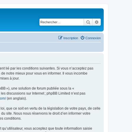
Rechercher
Recherche avancé
Inscription
Connexion
ent lié par les conditions suivantes. Si vous n’acceptez pas
s de notre mieux pour vous en informer. Il vous incombe
mises à jour.
pBB »), une solution de forum publiée sous la «
r les discussions sur Internet ; phpBB Limited n’est pas
com/
(en anglais).
, que ce soit en vertu de la législation de votre pays, de celle
 du site. Nous nous réservons le droit d’en informer votre
es conditions.
t qu’utilisateur, vous acceptez que toute information saisie