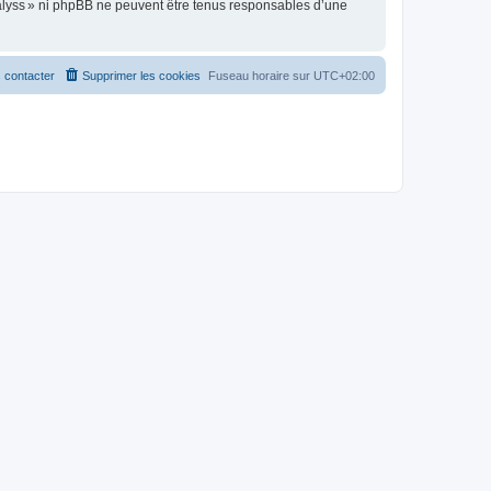
alyss » ni phpBB ne peuvent être tenus responsables d’une
 contacter
Supprimer les cookies
Fuseau horaire sur
UTC+02:00