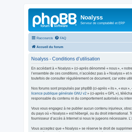
Noalyss
Serveur de comptabilité et ERP
Raccourcis
FAQ
Accueil du forum
Noalyss - Conditions d’utilisation
En accédant à « Noalyss » (ci-après dénommé « nous », « notre »
l’ensemble de ces conditions, n’accédez pas à « Noalyss » et n
toutefois de consulter régulièrement ce document, car votre uti
Nos forums sont propulsés par phpBB (ci-après « ils », « eux »,
licence publique générale GNU v2
» (ci-après « GPL »), téléc
responsable du contenu ni du comportement autorisés ou interdi
Vous vous engagez à ne publier aucun contenu injurieux, obscène,
du pays où « Noalyss » est hébergé, ou du droit international. 
fournisseur d’accès à Internet si nous le jugeons nécessaire. L’a
Vous acceptez que « Noalyss » se réserve le droit de supprimer, 