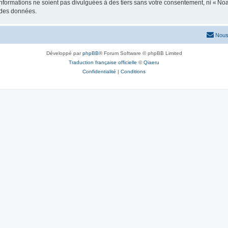
formations ne soient pas divulguées à des tiers sans votre consentement, ni « No
n des données.
Nous
Développé par
phpBB
® Forum Software © phpBB Limited
Traduction française officielle
©
Qiaeru
Confidentialité
|
Conditions