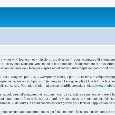
, « nos », « Noalyss » et « http://forum.noalyss.eu »), vous acceptez d’être légalem
e l’utilisez pas. Nous pouvons modifier ces conditions à tout moment et nous feron
lisation continue de « Noalyss » après modification vaut acceptation des conditions 
 « leur », « logiciel phpBB », « www.phpbb.com », « phpBB Limited » et « équipes ph
hargeable depuis
www.phpbb.com
(en anglais). Le logiciel phpBB ne fait que facilite
ts sur ce site. Pour plus d’informations sur phpBB, consultez :
https://www.phpbb.
 vulgaire, diffamatoire, haineux, menaçant, à caractère sexuel ou contraire à la loi
Tout manquement à cette règle peut entraîner votre exclusion immédiate et définitive
dresse IP de toutes les publications est enregistrée pour faciliter l’application de c
modifier, déplacer ou fermer tout sujet à tout moment, à sa seule discrétion. En tan