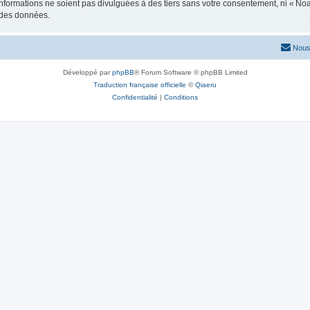
formations ne soient pas divulguées à des tiers sans votre consentement, ni « No
n des données.
Nous
Développé par
phpBB
® Forum Software © phpBB Limited
Traduction française officielle
©
Qiaeru
Confidentialité
|
Conditions