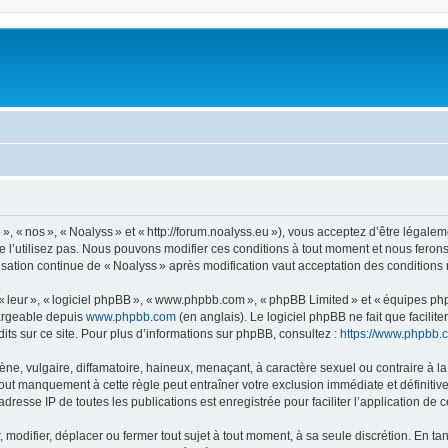
, « nos », « Noalyss » et « http://forum.noalyss.eu »), vous acceptez d’être légalem
e l’utilisez pas. Nous pouvons modifier ces conditions à tout moment et nous feron
lisation continue de « Noalyss » après modification vaut acceptation des conditions 
 « leur », « logiciel phpBB », « www.phpbb.com », « phpBB Limited » et « équipes ph
hargeable depuis
www.phpbb.com
(en anglais). Le logiciel phpBB ne fait que facilite
ts sur ce site. Pour plus d’informations sur phpBB, consultez :
https://www.phpbb.
 vulgaire, diffamatoire, haineux, menaçant, à caractère sexuel ou contraire à la loi
Tout manquement à cette règle peut entraîner votre exclusion immédiate et définitive
dresse IP de toutes les publications est enregistrée pour faciliter l’application de c
modifier, déplacer ou fermer tout sujet à tout moment, à sa seule discrétion. En tan