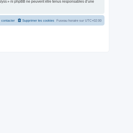
alyss » ni phpBB ne peuvent être tenus responsables d’une
 contacter
Supprimer les cookies
Fuseau horaire sur
UTC+02:00