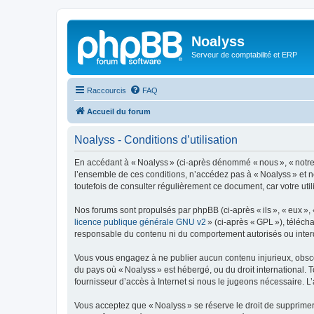
Noalyss
Serveur de comptabilité et ERP
Raccourcis
FAQ
Accueil du forum
Noalyss - Conditions d’utilisation
En accédant à « Noalyss » (ci-après dénommé « nous », « notre »
l’ensemble de ces conditions, n’accédez pas à « Noalyss » et n
toutefois de consulter régulièrement ce document, car votre uti
Nos forums sont propulsés par phpBB (ci-après « ils », « eux »,
licence publique générale GNU v2
» (ci-après « GPL »), téléc
responsable du contenu ni du comportement autorisés ou interdi
Vous vous engagez à ne publier aucun contenu injurieux, obscène,
du pays où « Noalyss » est hébergé, ou du droit international. 
fournisseur d’accès à Internet si nous le jugeons nécessaire. L’a
Vous acceptez que « Noalyss » se réserve le droit de supprimer, 