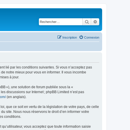
Rechercher
Recherche avancé
Inscription
Connexion
ent lié par les conditions suivantes. Si vous n’acceptez pas
s de notre mieux pour vous en informer. Il vous incombe
mises à jour.
pBB »), une solution de forum publiée sous la «
r les discussions sur Internet ; phpBB Limited n’est pas
com/
(en anglais).
, que ce soit en vertu de la législation de votre pays, de celle
 du site. Nous nous réservons le droit d’en informer votre
es conditions.
t qu’utilisateur, vous acceptez que toute information saisie