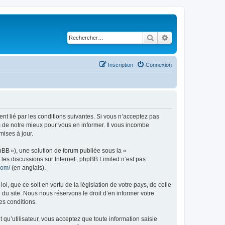
Rechercher
Recherche avancé
Inscription
Connexion
ent lié par les conditions suivantes. Si vous n’acceptez pas
s de notre mieux pour vous en informer. Il vous incombe
mises à jour.
pBB »), une solution de forum publiée sous la «
r les discussions sur Internet ; phpBB Limited n’est pas
com/
(en anglais).
, que ce soit en vertu de la législation de votre pays, de celle
 du site. Nous nous réservons le droit d’en informer votre
es conditions.
t qu’utilisateur, vous acceptez que toute information saisie