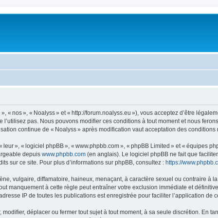
, « nos », « Noalyss » et « http://forum.noalyss.eu »), vous acceptez d’être légalem
e l’utilisez pas. Nous pouvons modifier ces conditions à tout moment et nous feron
lisation continue de « Noalyss » après modification vaut acceptation des conditions 
 « leur », « logiciel phpBB », « www.phpbb.com », « phpBB Limited » et « équipes ph
hargeable depuis
www.phpbb.com
(en anglais). Le logiciel phpBB ne fait que facilite
ts sur ce site. Pour plus d’informations sur phpBB, consultez :
https://www.phpbb.
 vulgaire, diffamatoire, haineux, menaçant, à caractère sexuel ou contraire à la loi
Tout manquement à cette règle peut entraîner votre exclusion immédiate et définitive
dresse IP de toutes les publications est enregistrée pour faciliter l’application de c
modifier, déplacer ou fermer tout sujet à tout moment, à sa seule discrétion. En tan