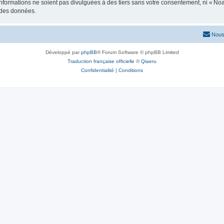
formations ne soient pas divulguées à des tiers sans votre consentement, ni « No
n des données.
Nous
Développé par
phpBB
® Forum Software © phpBB Limited
Traduction française officielle
©
Qiaeru
Confidentialité
|
Conditions