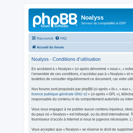
Noalyss
Serveur de comptabilité et ERP
Raccourcis
FAQ
Accueil du forum
Noalyss - Conditions d’utilisation
En accédant à « Noalyss » (ci-après dénommé « nous », « notre »
l’ensemble de ces conditions, n’accédez pas à « Noalyss » et n
toutefois de consulter régulièrement ce document, car votre uti
Nos forums sont propulsés par phpBB (ci-après « ils », « eux »,
licence publique générale GNU v2
» (ci-après « GPL »), téléc
responsable du contenu ni du comportement autorisés ou interdi
Vous vous engagez à ne publier aucun contenu injurieux, obscène,
du pays où « Noalyss » est hébergé, ou du droit international. 
fournisseur d’accès à Internet si nous le jugeons nécessaire. L’a
Vous acceptez que « Noalyss » se réserve le droit de supprimer, 