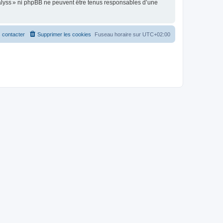
alyss » ni phpBB ne peuvent être tenus responsables d’une
 contacter
Supprimer les cookies
Fuseau horaire sur
UTC+02:00