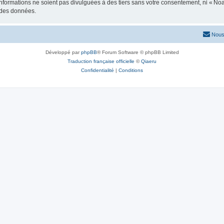
formations ne soient pas divulguées à des tiers sans votre consentement, ni « No
n des données.
Nous
Développé par
phpBB
® Forum Software © phpBB Limited
Traduction française officielle
©
Qiaeru
Confidentialité
|
Conditions