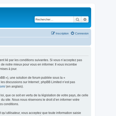
Rechercher
Recherche avancé
Inscription
Connexion
ent lié par les conditions suivantes. Si vous n’acceptez pas
s de notre mieux pour vous en informer. Il vous incombe
mises à jour.
pBB »), une solution de forum publiée sous la «
r les discussions sur Internet ; phpBB Limited n’est pas
com/
(en anglais).
, que ce soit en vertu de la législation de votre pays, de celle
 du site. Nous nous réservons le droit d’en informer votre
es conditions.
t qu’utilisateur, vous acceptez que toute information saisie