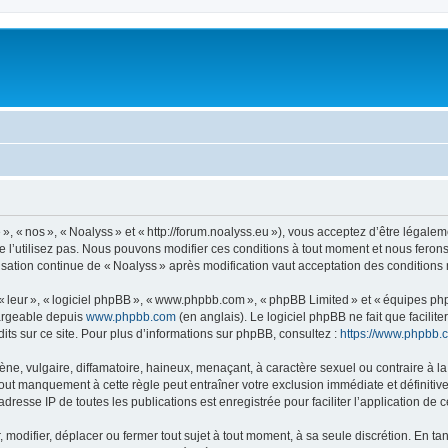
, « nos », « Noalyss » et « http://forum.noalyss.eu »), vous acceptez d’être légalem
e l’utilisez pas. Nous pouvons modifier ces conditions à tout moment et nous feron
lisation continue de « Noalyss » après modification vaut acceptation des conditions 
 « leur », « logiciel phpBB », « www.phpbb.com », « phpBB Limited » et « équipes ph
hargeable depuis
www.phpbb.com
(en anglais). Le logiciel phpBB ne fait que facilite
ts sur ce site. Pour plus d’informations sur phpBB, consultez :
https://www.phpbb.
 vulgaire, diffamatoire, haineux, menaçant, à caractère sexuel ou contraire à la loi
Tout manquement à cette règle peut entraîner votre exclusion immédiate et définitive
dresse IP de toutes les publications est enregistrée pour faciliter l’application de c
modifier, déplacer ou fermer tout sujet à tout moment, à sa seule discrétion. En tan