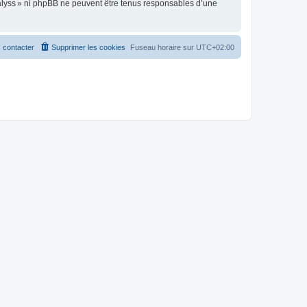
alyss » ni phpBB ne peuvent être tenus responsables d’une
 contacter
Supprimer les cookies
Fuseau horaire sur
UTC+02:00