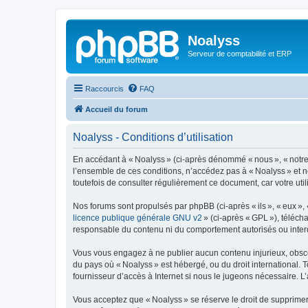
Noalyss
Serveur de comptabilité et ERP
Raccourcis
FAQ
Accueil du forum
Noalyss - Conditions d’utilisation
En accédant à « Noalyss » (ci-après dénommé « nous », « notre »
l’ensemble de ces conditions, n’accédez pas à « Noalyss » et n
toutefois de consulter régulièrement ce document, car votre uti
Nos forums sont propulsés par phpBB (ci-après « ils », « eux »,
licence publique générale GNU v2
» (ci-après « GPL »), téléc
responsable du contenu ni du comportement autorisés ou interdi
Vous vous engagez à ne publier aucun contenu injurieux, obscène,
du pays où « Noalyss » est hébergé, ou du droit international. 
fournisseur d’accès à Internet si nous le jugeons nécessaire. L’a
Vous acceptez que « Noalyss » se réserve le droit de supprimer, 