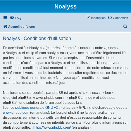
Noalyss
FAQ
Inscription
Connexion
R
Accueil du forum
e
Noalyss - Conditions d’utilisation
c
h
En accédant à « Noalyss » (ci-après dénommé « nous », « notre », « nos »,
« Noalyss » et « http://forum.noalyss.eu »), vous acceptez d’être légalement lié
e
par les conditions suivantes. Si vous n’acceptez pas l’ensemble de ces
r
conditions, n’accédez pas à « Noalyss » et ne l’utilisez pas. Nous pouvons
modifier ces conditions à tout moment et nous ferons de notre mieux pour vous
c
en informer. Il vous incombe toutefois de consulter régulièrement ce document,
h
car votre utilisation continue de « Noalyss » après modification vaut
acceptation des conditions mises à jour.
e
r
Nos forums sont propulsés par phpBB (ci-après « ils », « eux », « leur »,
« logiciel phpBB », « www.phpbb.com », « phpBB Limited » et « équipes
phpBB »), une solution de forum publiée sous la «
licence publique générale GNU v2
» (ci-après « GPL »), téléchargeable depuis
www.phpbb.com
(en anglais). Le logiciel phpBB ne fait que faciliter les
discussions sur Internet ; phpBB Limited n’est pas responsable du contenu ni
du comportement autorisés ou interdits sur ce site. Pour plus d’informations sur
phpBB, consultez :
https://www.phpbb.com/
(en anglais).