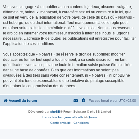
Vous vous engagez à ne publier aucun contenu injurieux, obscène, vulgaire,
diffamatoire, haineux, menaçant, à caractère sexuel ou contraire à la loi, que
ce soit en vertu de la législation de votre pays, de celle du pays où « Noalyss »
est hébergé, ou du droit international. Tout manquement à cette règle peut
entraîner votre exclusion immédiate et définitive du site. Nous nous réservons
le droit d’en informer votre fournisseur d’accès à Internet si nous le jugeons
nécessaire. L’adresse IP de toutes les publications est enregistrée pour faciliter
l’application de ces conditions.
Vous acceptez que « Noalyss » se réserve le droit de supprimer, modifier,
déplacer ou fermer tout sujet à tout moment, à sa seule discrétion. En tant
qu’utilisateur, vous acceptez que toute information saisie puisse être stockée
dans une base de données. Bien que ces informations ne soient pas
divulguées à des tiers sans votre consentement, ni « Noalyss » ni phpBB ne
peuvent être tenus responsables d’une tentative de piratage susceptible
d’entraîner la compromission des données.
Accueil du forum
Fuseau horaire sur
UTC+02:00
Développé par
phpBB
® Forum Software © phpBB Limited
Traduction française officielle
©
Qiaeru
Confidentialité
|
Conditions