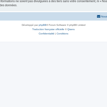
formations ne soient pas divulguées à des tiers sans votre consentement, ni « No
n des données.
Nous
Développé par
phpBB
® Forum Software © phpBB Limited
Traduction française officielle
©
Qiaeru
Confidentialité
|
Conditions