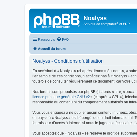
Noalyss
Serveur de comptabilité et ERP
Raccourcis
FAQ
Accueil du forum
Noalyss - Conditions d’utilisation
En accédant à « Noalyss » (ci-après dénommé « nous », « notre »
l’ensemble de ces conditions, n’accédez pas à « Noalyss » et n
toutefois de consulter régulièrement ce document, car votre uti
Nos forums sont propulsés par phpBB (ci-après « ils », « eux »,
licence publique générale GNU v2
» (ci-après « GPL »), téléc
responsable du contenu ni du comportement autorisés ou interdi
Vous vous engagez à ne publier aucun contenu injurieux, obscène,
du pays où « Noalyss » est hébergé, ou du droit international. 
fournisseur d’accès à Internet si nous le jugeons nécessaire. L’a
Vous acceptez que « Noalyss » se réserve le droit de supprimer, 