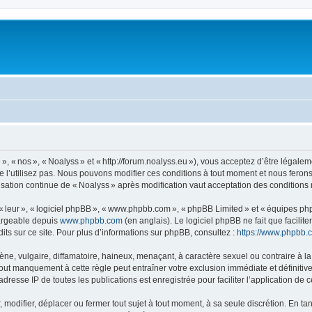
, « nos », « Noalyss » et « http://forum.noalyss.eu »), vous acceptez d’être légalem
e l’utilisez pas. Nous pouvons modifier ces conditions à tout moment et nous feron
lisation continue de « Noalyss » après modification vaut acceptation des conditions 
 « leur », « logiciel phpBB », « www.phpbb.com », « phpBB Limited » et « équipes ph
hargeable depuis
www.phpbb.com
(en anglais). Le logiciel phpBB ne fait que facilite
ts sur ce site. Pour plus d’informations sur phpBB, consultez :
https://www.phpbb.
 vulgaire, diffamatoire, haineux, menaçant, à caractère sexuel ou contraire à la loi
Tout manquement à cette règle peut entraîner votre exclusion immédiate et définitive
dresse IP de toutes les publications est enregistrée pour faciliter l’application de c
modifier, déplacer ou fermer tout sujet à tout moment, à sa seule discrétion. En tan