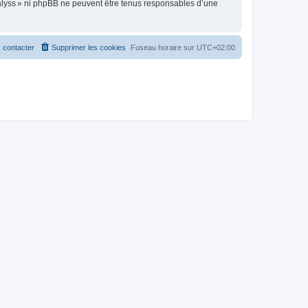
alyss » ni phpBB ne peuvent être tenus responsables d’une
 contacter
Supprimer les cookies
Fuseau horaire sur
UTC+02:00