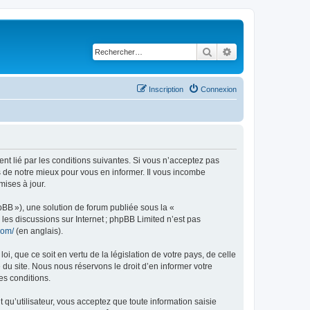
Rechercher
Recherche avancé
Inscription
Connexion
ent lié par les conditions suivantes. Si vous n’acceptez pas
s de notre mieux pour vous en informer. Il vous incombe
mises à jour.
pBB »), une solution de forum publiée sous la «
r les discussions sur Internet ; phpBB Limited n’est pas
com/
(en anglais).
, que ce soit en vertu de la législation de votre pays, de celle
 du site. Nous nous réservons le droit d’en informer votre
es conditions.
t qu’utilisateur, vous acceptez que toute information saisie