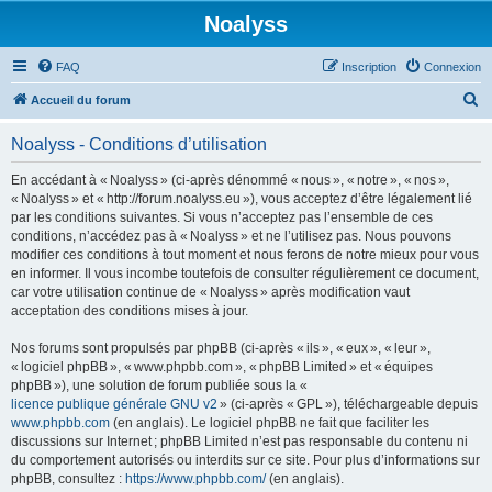
Noalyss
FAQ
Inscription
Connexion
R
Accueil du forum
e
Noalyss - Conditions d’utilisation
c
h
En accédant à « Noalyss » (ci-après dénommé « nous », « notre », « nos »,
« Noalyss » et « http://forum.noalyss.eu »), vous acceptez d’être légalement lié
e
par les conditions suivantes. Si vous n’acceptez pas l’ensemble de ces
r
conditions, n’accédez pas à « Noalyss » et ne l’utilisez pas. Nous pouvons
modifier ces conditions à tout moment et nous ferons de notre mieux pour vous
c
en informer. Il vous incombe toutefois de consulter régulièrement ce document,
h
car votre utilisation continue de « Noalyss » après modification vaut
acceptation des conditions mises à jour.
e
r
Nos forums sont propulsés par phpBB (ci-après « ils », « eux », « leur »,
« logiciel phpBB », « www.phpbb.com », « phpBB Limited » et « équipes
phpBB »), une solution de forum publiée sous la «
licence publique générale GNU v2
» (ci-après « GPL »), téléchargeable depuis
www.phpbb.com
(en anglais). Le logiciel phpBB ne fait que faciliter les
discussions sur Internet ; phpBB Limited n’est pas responsable du contenu ni
du comportement autorisés ou interdits sur ce site. Pour plus d’informations sur
phpBB, consultez :
https://www.phpbb.com/
(en anglais).