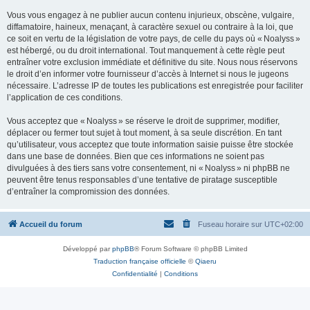
Vous vous engagez à ne publier aucun contenu injurieux, obscène, vulgaire,
diffamatoire, haineux, menaçant, à caractère sexuel ou contraire à la loi, que
ce soit en vertu de la législation de votre pays, de celle du pays où « Noalyss »
est hébergé, ou du droit international. Tout manquement à cette règle peut
entraîner votre exclusion immédiate et définitive du site. Nous nous réservons
le droit d’en informer votre fournisseur d’accès à Internet si nous le jugeons
nécessaire. L’adresse IP de toutes les publications est enregistrée pour faciliter
l’application de ces conditions.
Vous acceptez que « Noalyss » se réserve le droit de supprimer, modifier,
déplacer ou fermer tout sujet à tout moment, à sa seule discrétion. En tant
qu’utilisateur, vous acceptez que toute information saisie puisse être stockée
dans une base de données. Bien que ces informations ne soient pas
divulguées à des tiers sans votre consentement, ni « Noalyss » ni phpBB ne
peuvent être tenus responsables d’une tentative de piratage susceptible
d’entraîner la compromission des données.
Accueil du forum
Fuseau horaire sur
UTC+02:00
Développé par
phpBB
® Forum Software © phpBB Limited
Traduction française officielle
©
Qiaeru
Confidentialité
|
Conditions