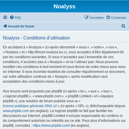
Noalyss
FAQ
Inscription
Connexion
R
Accueil du forum
e
Noalyss - Conditions d’utilisation
c
h
En accédant à « Noalyss » (ci-après dénommé « nous », « notre », « nos »,
« Noalyss » et « http://forum.noalyss.eu »), vous acceptez d’être légalement lié
e
par les conditions suivantes. Si vous n’acceptez pas l’ensemble de ces
r
conditions, n’accédez pas à « Noalyss » et ne l’utilisez pas. Nous pouvons
modifier ces conditions à tout moment et nous ferons de notre mieux pour vous
c
en informer. Il vous incombe toutefois de consulter régulièrement ce document,
h
car votre utilisation continue de « Noalyss » après modification vaut
acceptation des conditions mises à jour.
e
r
Nos forums sont propulsés par phpBB (ci-après « ils », « eux », « leur »,
« logiciel phpBB », « www.phpbb.com », « phpBB Limited » et « équipes
phpBB »), une solution de forum publiée sous la «
licence publique générale GNU v2
» (ci-après « GPL »), téléchargeable depuis
www.phpbb.com
(en anglais). Le logiciel phpBB ne fait que faciliter les
discussions sur Internet ; phpBB Limited n’est pas responsable du contenu ni
du comportement autorisés ou interdits sur ce site. Pour plus d’informations sur
phpBB, consultez :
https://www.phpbb.com/
(en anglais).