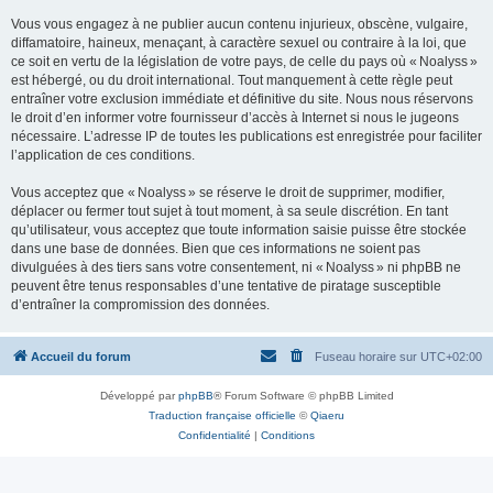
Vous vous engagez à ne publier aucun contenu injurieux, obscène, vulgaire,
diffamatoire, haineux, menaçant, à caractère sexuel ou contraire à la loi, que
ce soit en vertu de la législation de votre pays, de celle du pays où « Noalyss »
est hébergé, ou du droit international. Tout manquement à cette règle peut
entraîner votre exclusion immédiate et définitive du site. Nous nous réservons
le droit d’en informer votre fournisseur d’accès à Internet si nous le jugeons
nécessaire. L’adresse IP de toutes les publications est enregistrée pour faciliter
l’application de ces conditions.
Vous acceptez que « Noalyss » se réserve le droit de supprimer, modifier,
déplacer ou fermer tout sujet à tout moment, à sa seule discrétion. En tant
qu’utilisateur, vous acceptez que toute information saisie puisse être stockée
dans une base de données. Bien que ces informations ne soient pas
divulguées à des tiers sans votre consentement, ni « Noalyss » ni phpBB ne
peuvent être tenus responsables d’une tentative de piratage susceptible
d’entraîner la compromission des données.
Accueil du forum
Fuseau horaire sur
UTC+02:00
Développé par
phpBB
® Forum Software © phpBB Limited
Traduction française officielle
©
Qiaeru
Confidentialité
|
Conditions