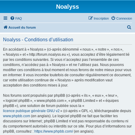
Noalyss
FAQ
Inscription
Connexion
R
Accueil du forum
e
Noalyss - Conditions d’utilisation
c
h
En accédant à « Noalyss » (ci-après dénommé « nous », « notre », « nos »,
« Noalyss » et « http://forum.noalyss.eu »), vous acceptez d’être légalement lié
e
par les conditions suivantes. Si vous n’acceptez pas l’ensemble de ces
r
conditions, n’accédez pas à « Noalyss » et ne l’utilisez pas. Nous pouvons
modifier ces conditions à tout moment et nous ferons de notre mieux pour vous
c
en informer. Il vous incombe toutefois de consulter régulièrement ce document,
h
car votre utilisation continue de « Noalyss » après modification vaut
acceptation des conditions mises à jour.
e
r
Nos forums sont propulsés par phpBB (ci-après « ils », « eux », « leur »,
« logiciel phpBB », « www.phpbb.com », « phpBB Limited » et « équipes
phpBB »), une solution de forum publiée sous la «
licence publique générale GNU v2
» (ci-après « GPL »), téléchargeable depuis
www.phpbb.com
(en anglais). Le logiciel phpBB ne fait que faciliter les
discussions sur Internet ; phpBB Limited n’est pas responsable du contenu ni
du comportement autorisés ou interdits sur ce site. Pour plus d’informations sur
phpBB, consultez :
https://www.phpbb.com/
(en anglais).