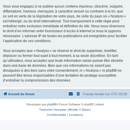
Vous vous engagez à ne publier aucun contenu injurieux, obscène, vulgaire,
diffamatoire, haineux, menaçant, à caractère sexuel ou contraire à la loi, que
ce soit en vertu de la législation de votre pays, de celle du pays où « Noalyss »
est hébergé, ou du droit international. Tout manquement à cette règle peut
entraîner votre exclusion immédiate et définitive du site. Nous nous réservons
le droit d’en informer votre fournisseur d’accès à Internet si nous le jugeons
nécessaire. L’adresse IP de toutes les publications est enregistrée pour faciliter
l’application de ces conditions.
Vous acceptez que « Noalyss » se réserve le droit de supprimer, modifier,
déplacer ou fermer tout sujet à tout moment, à sa seule discrétion. En tant
qu’utilisateur, vous acceptez que toute information saisie puisse être stockée
dans une base de données. Bien que ces informations ne soient pas
divulguées à des tiers sans votre consentement, ni « Noalyss » ni phpBB ne
peuvent être tenus responsables d’une tentative de piratage susceptible
d’entraîner la compromission des données.
Accueil du forum
Fuseau horaire sur
UTC+02:00
Développé par
phpBB
® Forum Software © phpBB Limited
Traduction française officielle
©
Qiaeru
Confidentialité
|
Conditions