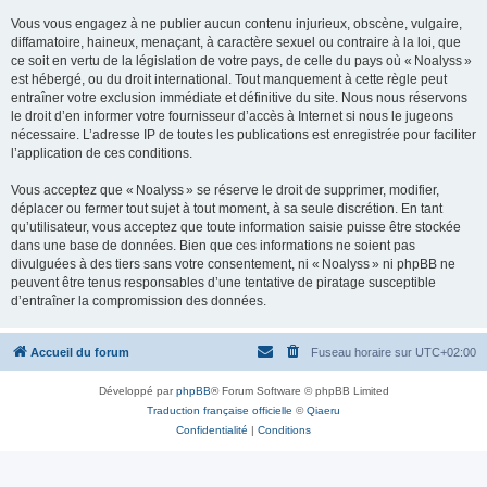
Vous vous engagez à ne publier aucun contenu injurieux, obscène, vulgaire,
diffamatoire, haineux, menaçant, à caractère sexuel ou contraire à la loi, que
ce soit en vertu de la législation de votre pays, de celle du pays où « Noalyss »
est hébergé, ou du droit international. Tout manquement à cette règle peut
entraîner votre exclusion immédiate et définitive du site. Nous nous réservons
le droit d’en informer votre fournisseur d’accès à Internet si nous le jugeons
nécessaire. L’adresse IP de toutes les publications est enregistrée pour faciliter
l’application de ces conditions.
Vous acceptez que « Noalyss » se réserve le droit de supprimer, modifier,
déplacer ou fermer tout sujet à tout moment, à sa seule discrétion. En tant
qu’utilisateur, vous acceptez que toute information saisie puisse être stockée
dans une base de données. Bien que ces informations ne soient pas
divulguées à des tiers sans votre consentement, ni « Noalyss » ni phpBB ne
peuvent être tenus responsables d’une tentative de piratage susceptible
d’entraîner la compromission des données.
Accueil du forum
Fuseau horaire sur
UTC+02:00
Développé par
phpBB
® Forum Software © phpBB Limited
Traduction française officielle
©
Qiaeru
Confidentialité
|
Conditions