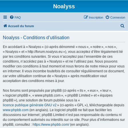
Noalyss
FAQ
Inscription
Connexion
R
Accueil du forum
e
Noalyss - Conditions d’utilisation
c
h
En accédant à « Noalyss » (ci-après dénommé « nous », « notre », « nos »,
« Noalyss » et « http://forum.noalyss.eu »), vous acceptez d’être légalement lié
e
par les conditions suivantes. Si vous n’acceptez pas l’ensemble de ces
r
conditions, n’accédez pas à « Noalyss » et ne l’utilisez pas. Nous pouvons
modifier ces conditions à tout moment et nous ferons de notre mieux pour vous
c
en informer. Il vous incombe toutefois de consulter régulièrement ce document,
h
car votre utilisation continue de « Noalyss » après modification vaut
acceptation des conditions mises à jour.
e
r
Nos forums sont propulsés par phpBB (ci-après « ils », « eux », « leur »,
« logiciel phpBB », « www.phpbb.com », « phpBB Limited » et « équipes
phpBB »), une solution de forum publiée sous la «
licence publique générale GNU v2
» (ci-après « GPL »), téléchargeable depuis
www.phpbb.com
(en anglais). Le logiciel phpBB ne fait que faciliter les
discussions sur Internet ; phpBB Limited n’est pas responsable du contenu ni
du comportement autorisés ou interdits sur ce site. Pour plus d’informations sur
phpBB, consultez :
https://www.phpbb.com/
(en anglais).