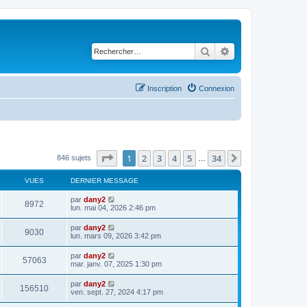
Rechercher
Recherche avancé
Inscription
Connexion
Page
1
sur
34
1
2
3
4
5
34
Suivant
846 sujets
…
VUES
DERNIER MESSAGE
D
par
dany2
V
8972
e
lun. mai 04, 2026 2:46 pm
r
u
n
D
par
dany2
V
9030
i
e
lun. mars 09, 2026 3:42 pm
e
e
r
r
u
n
D
par
dany2
s
m
V
57063
i
e
mar. janv. 07, 2025 1:30 pm
e
e
e
r
s
r
u
n
s
D
par
dany2
s
m
V
156510
i
a
e
ven. sept. 27, 2024 4:17 pm
e
e
e
g
r
s
r
u
e