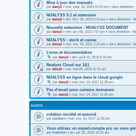
Mise à jour des manuels
par
dany2
»
mar. sept. 10, 2024 10:33 pm
» dans
Annonce -
NOALYSS 9.1 et extension
par
dany2
»
dim. févr. 26, 2023 8:43 pm
» dans
Annonce - N
Nouvelle extension : NOALYSS DOCUMENT
par
dany2
»
mer. avr. 06, 2022 7:07 pm
» dans
Annonce - N
NOALYSS : stock et caisse
par
dany2
»
mer. nov. 24, 2021 2:12 pm
» dans
Annonce - N
Livres et documentation
par
dany2
»
dim. août 25, 2019 8:30 am
Noalyss Cloud sur 1&1
par
dany2
»
mar. mai 08, 2018 11:32 am
NOALYSS en ligne dans le cloud google
par
dany2
»
mar. nov. 14, 2017 11:35 pm
Pas d'email pour certains domaines
par
dany2
»
mar. nov. 14, 2017 11:35 pm
SUJETS
création société et associé
par
slambert
»
mar. nov. 14, 2017 11:35 pm
Vous utilisez un expert-compta pro ou vous g
par
RobinAsh
»
jeu. juil. 02, 2026 10:30 am