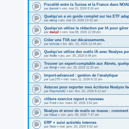
Fiscalité entre la Suisse et la France dans NOA
par
jbenoit
»
ven. mai 15, 2026 8:24 am
Quelqu'un a un guide complet sur les ETF adap
par
alexg
»
jeu. mai 14, 2026 10:32 am
Quelqu'un utilise la rédaction par IA pour gére
par
dany2
»
ven. mai 08, 2026 12:39 pm
Créer une TVA sur décaissements.
par
bshraa
»
lun. déc. 01, 2025 12:44 pm
Quelqu'un utilise des outils IA avec Noalyss p
par
Neillo
»
jeu. avr. 30, 2026 6:48 pm
Trouver un expert-comptable aux Abrets, quelqu
par
Benjji
»
mer. avr. 29, 2026 11:25 am
Import-advanced : gestion de l'analytique
par
LucJ75
»
mer. mars 11, 2026 6:32 pm
Astuces pour exporter mes écritures Noalyss fa
par
RaymondG
»
lun. févr. 02, 2026 8:12 am
clôture exercice report a nouveau
par
Fred
»
lun. mars 30, 2026 3:52 pm
Noalyss et envoi de mails en masse : comment 
par
Klaus
»
ven. janv. 09, 2026 7:47 am
ERP + suivi activités internes
par
Neto
»
mar. janv. 20, 2026 9:52 am