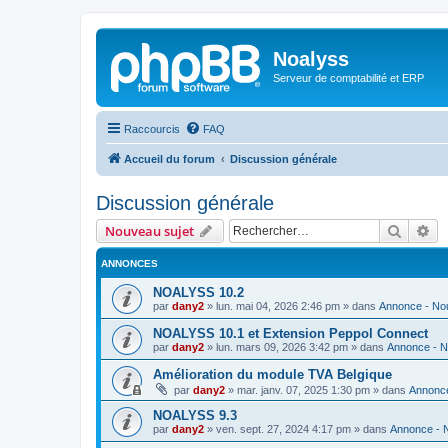
Noalyss
Serveur de comptabilité et ERP
Raccourcis
FAQ
Accueil du forum
Discussion générale
Discussion générale
Recher
Re
Nouveau sujet
ANNONCES
NOALYSS 10.2
par
dany2
»
lun. mai 04, 2026 2:46 pm
» dans
Annonce - No
NOALYSS 10.1 et Extension Peppol Connect
par
dany2
»
lun. mars 09, 2026 3:42 pm
» dans
Annonce - 
Amélioration du module TVA Belgique
par
dany2
»
mar. janv. 07, 2025 1:30 pm
» dans
Annonc
NOALYSS 9.3
par
dany2
»
ven. sept. 27, 2024 4:17 pm
» dans
Annonce - 