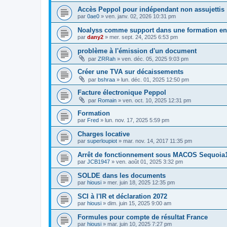
Accès Peppol pour indépendant non assujettis
par
0ae0
»
ven. janv. 02, 2026 10:31 pm
Noalyss comme support dans une formation en 
par
dany2
»
mer. sept. 24, 2025 6:53 pm
problème à l'émission d'un document
par
ZRRah
»
ven. déc. 05, 2025 9:03 pm
Créer une TVA sur décaissements
par
bshraa
»
lun. déc. 01, 2025 12:50 pm
Facture électronique Peppol
par
Romain
»
ven. oct. 10, 2025 12:31 pm
Formation
par
Fred
»
lun. nov. 17, 2025 5:59 pm
Charges locative
par
superloupiot
»
mar. nov. 14, 2017 11:35 pm
Arrêt de fonctionnement sous MACOS Sequoia
par
JCB1947
»
ven. août 01, 2025 3:32 pm
SOLDE dans les documents
par
hiousi
»
mer. juin 18, 2025 12:35 pm
SCI à l'IR et déclaration 2072
par
hiousi
»
dim. juin 15, 2025 9:00 am
Formules pour compte de résultat France
par
hiousi
»
mar. juin 10, 2025 7:27 pm