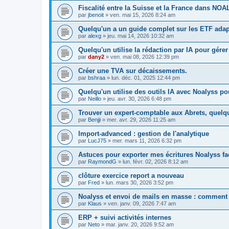
Fiscalité entre la Suisse et la France dans NOA
par
jbenoit
»
ven. mai 15, 2026 8:24 am
Quelqu'un a un guide complet sur les ETF adap
par
alexg
»
jeu. mai 14, 2026 10:32 am
Quelqu'un utilise la rédaction par IA pour gére
par
dany2
»
ven. mai 08, 2026 12:39 pm
Créer une TVA sur décaissements.
par
bshraa
»
lun. déc. 01, 2025 12:44 pm
Quelqu'un utilise des outils IA avec Noalyss p
par
Neillo
»
jeu. avr. 30, 2026 6:48 pm
Trouver un expert-comptable aux Abrets, quelqu
par
Benjji
»
mer. avr. 29, 2026 11:25 am
Import-advanced : gestion de l'analytique
par
LucJ75
»
mer. mars 11, 2026 6:32 pm
Astuces pour exporter mes écritures Noalyss fa
par
RaymondG
»
lun. févr. 02, 2026 8:12 am
clôture exercice report a nouveau
par
Fred
»
lun. mars 30, 2026 3:52 pm
Noalyss et envoi de mails en masse : comment 
par
Klaus
»
ven. janv. 09, 2026 7:47 am
ERP + suivi activités internes
par
Neto
»
mar. janv. 20, 2026 9:52 am