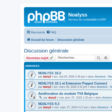
Noalyss
Serveur de comptabilité et ERP
Raccourcis
FAQ
Accueil du forum
Discussion générale
Discussion générale
Recher
Re
Nouveau sujet
ANNONCES
NOALYSS 10.2
par
dany2
»
lun. mai 04, 2026 2:46 pm
» dans
Annonce - No
NOALYSS 10.1 et Extension Peppol Connect
par
dany2
»
lun. mars 09, 2026 3:42 pm
» dans
Annonce - 
Amélioration du module TVA Belgique
par
dany2
»
mar. janv. 07, 2025 1:30 pm
» dans
Annonc
NOALYSS 9.3
par
dany2
»
ven. sept. 27, 2024 4:17 pm
» dans
Annonce - 