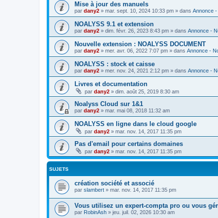
Mise à jour des manuels
par
dany2
»
mar. sept. 10, 2024 10:33 pm
» dans
Annonce -
NOALYSS 9.1 et extension
par
dany2
»
dim. févr. 26, 2023 8:43 pm
» dans
Annonce - N
Nouvelle extension : NOALYSS DOCUMENT
par
dany2
»
mer. avr. 06, 2022 7:07 pm
» dans
Annonce - N
NOALYSS : stock et caisse
par
dany2
»
mer. nov. 24, 2021 2:12 pm
» dans
Annonce - N
Livres et documentation
par
dany2
»
dim. août 25, 2019 8:30 am
Noalyss Cloud sur 1&1
par
dany2
»
mar. mai 08, 2018 11:32 am
NOALYSS en ligne dans le cloud google
par
dany2
»
mar. nov. 14, 2017 11:35 pm
Pas d'email pour certains domaines
par
dany2
»
mar. nov. 14, 2017 11:35 pm
SUJETS
création société et associé
par
slambert
»
mar. nov. 14, 2017 11:35 pm
Vous utilisez un expert-compta pro ou vous g
par
RobinAsh
»
jeu. juil. 02, 2026 10:30 am