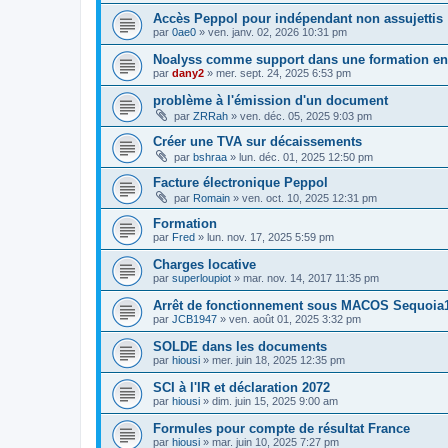
Accès Peppol pour indépendant non assujettis
par
0ae0
»
ven. janv. 02, 2026 10:31 pm
Noalyss comme support dans une formation en 
par
dany2
»
mer. sept. 24, 2025 6:53 pm
problème à l'émission d'un document
par
ZRRah
»
ven. déc. 05, 2025 9:03 pm
Créer une TVA sur décaissements
par
bshraa
»
lun. déc. 01, 2025 12:50 pm
Facture électronique Peppol
par
Romain
»
ven. oct. 10, 2025 12:31 pm
Formation
par
Fred
»
lun. nov. 17, 2025 5:59 pm
Charges locative
par
superloupiot
»
mar. nov. 14, 2017 11:35 pm
Arrêt de fonctionnement sous MACOS Sequoia
par
JCB1947
»
ven. août 01, 2025 3:32 pm
SOLDE dans les documents
par
hiousi
»
mer. juin 18, 2025 12:35 pm
SCI à l'IR et déclaration 2072
par
hiousi
»
dim. juin 15, 2025 9:00 am
Formules pour compte de résultat France
par
hiousi
»
mar. juin 10, 2025 7:27 pm