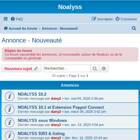
Noalyss
FAQ
Inscription
Connexion
R
Accueil du forum
Annonce - Nouveauté
e
Annonce - Nouveauté
c
Règles du forum
h
Ce forum rassemble les annonces, et nouveautés autour de Noalyss ou de la
comptabilité en générale
e
r
Rechercher
Recherche avanc
Nouveau sujet
c
25 sujets • Page
1
sur
1
h
Annonces
e
NOALYSS 10.2
r
Dernier message par
dany2
«
lun. mai 04, 2026 2:46 pm
NOALYSS 10.1 et Extension Peppol Connect
Dernier message par
dany2
«
lun. mars 09, 2026 3:42 pm
NOALYSS sous Windows
Dernier message par
dany2
«
lun. avr. 14, 2025 4:56 pm
NOALYSS 9303 & listing
Dernier message par
dany2
«
dim. févr. 16, 2025 10:44 am