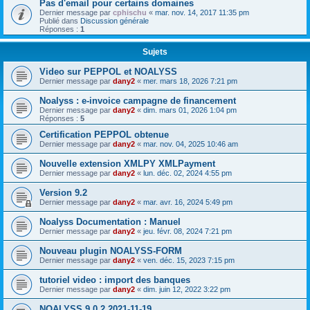
Pas d'email pour certains domaines
Dernier message par
cphischu
«
mar. nov. 14, 2017 11:35 pm
Publié dans
Discussion générale
Réponses :
1
Sujets
Video sur PEPPOL et NOALYSS
Dernier message par
dany2
«
mer. mars 18, 2026 7:21 pm
Noalyss : e-invoice campagne de financement
Dernier message par
dany2
«
dim. mars 01, 2026 1:04 pm
Réponses :
5
Certification PEPPOL obtenue
Dernier message par
dany2
«
mar. nov. 04, 2025 10:46 am
Nouvelle extension XMLPY XMLPayment
Dernier message par
dany2
«
lun. déc. 02, 2024 4:55 pm
Version 9.2
Dernier message par
dany2
«
mar. avr. 16, 2024 5:49 pm
Noalyss Documentation : Manuel
Dernier message par
dany2
«
jeu. févr. 08, 2024 7:21 pm
Nouveau plugin NOALYSS-FORM
Dernier message par
dany2
«
ven. déc. 15, 2023 7:15 pm
tutoriel video : import des banques
Dernier message par
dany2
«
dim. juin 12, 2022 3:22 pm
NOALYSS 9.0.2 2021-11-19