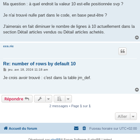
Ma question : à quel endroit la valeur 10 est-elle positionnée svp ?
Je n'ai trouvé nulle part dans le code, en base peut-être ?
J'aimerais en fait diminuer le nombre de lignes à 10 actuellement dans la
section Détail articles vendus ou Détail articles achetés.
ccs.ric
Re: number of rows by default 10
M
jeu. avr. 18, 2024 11:18 am
e
s
Je crois avoir trouvé : c'est dans la table jrn_def.
s
a
g
e
Répondre
2 messages • Page
1
sur
1
Aller
Accueil du forum
Fuseau horaire sur
UTC+02:00
Développé par
phpBB
® Forum Software © phpBB Limited