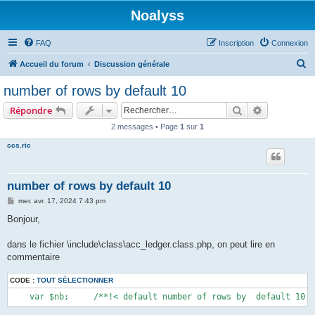
Noalyss
FAQ
Inscription
Connexion
R
Accueil du forum
Discussion générale
e
number of rows by default 10
c
Rechercher
Recherche 
Répondre
h
2 messages • Page
1
sur
1
e
ccs.ric
r
c
h
number of rows by default 10
e
M
mer. avr. 17, 2024 7:43 pm
e
r
s
Bonjour,
s
a
g
dans le fichier \include\class\acc_ledger.class.php, on peut lire en
e
commentaire
CODE :
TOUT SÉLECTIONNER
    var $nb;     /**!< default number of rows by  default 10 *