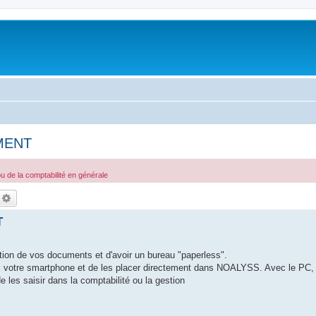
UMENT
 de la comptabilité en générale
echercher
Recherche avancée
T
sation de vos documents et d'avoir un bureau "paperless".
c votre smartphone et de les placer directement dans NOALYSS. Avec le PC, i
es saisir dans la comptabilité ou la gestion