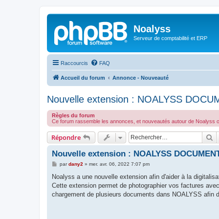
Noalyss
Serveur de comptabilité et ERP
Raccourcis
FAQ
Accueil du forum
Annonce - Nouveauté
Nouvelle extension : NOALYSS DOC
Règles du forum
Ce forum rassemble les annonces, et nouveautés autour de Noalyss ou
R
Répondre
Nouvelle extension : NOALYSS DOCUMEN
M
par
dany2
»
mer. avr. 06, 2022 7:07 pm
e
s
Noalyss a une nouvelle extension afin d'aider à la digitali
s
Cette extension permet de photographier vos factures ave
a
g
chargement de plusieurs documents dans NOALYSS afin de l
e