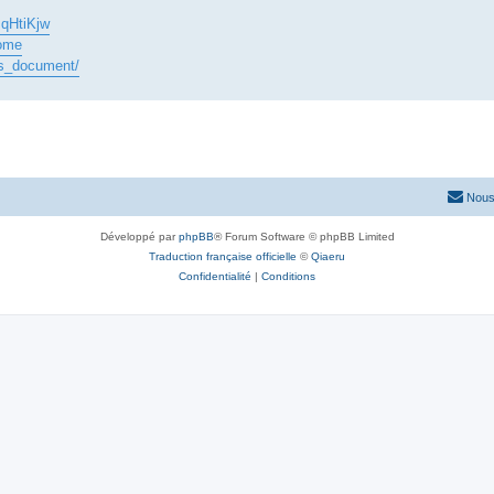
qHtiKjw
home
ss_document/
Nous
Développé par
phpBB
® Forum Software © phpBB Limited
Traduction française officielle
©
Qiaeru
Confidentialité
|
Conditions