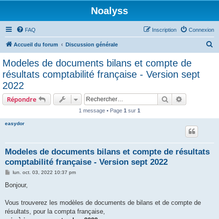
Noalyss
FAQ
Inscription
Connexion
R
Accueil du forum
Discussion générale
e
Modeles de documents bilans et compte de
c
résultats comptabilité française - Version sept
h
2022
e
Rechercher
Recherche 
Répondre
r
1 message • Page
1
sur
1
c
easydor
h
e
r
Modeles de documents bilans et compte de résultats
comptabilité française - Version sept 2022
M
lun. oct. 03, 2022 10:37 pm
e
s
Bonjour,
s
a
g
Vous trouverez les modèles de documents de bilans et de compte de
e
résultats, pour la compta française,