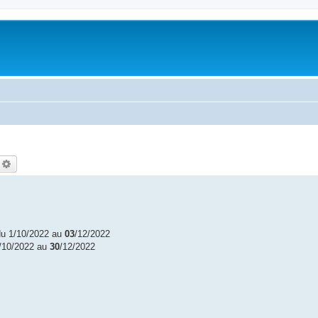
echercher
Recherche avancée
du 1/10/2022 au
03
/12/2022
1/10/2022 au
30
/12/2022