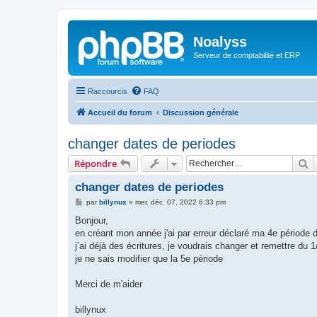
Noalyss
Serveur de comptabilité et ERP
Raccourcis
FAQ
Accueil du forum
Discussion générale
changer dates de periodes
R
Répondre
changer dates de periodes
M
par
billynux
»
mer. déc. 07, 2022 6:33 pm
e
s
Bonjour,
s
en créant mon année j'ai par erreur déclaré ma 4e période 
a
g
j’ai déjà des écritures, je voudrais changer et remettre du 
e
je ne sais modifier que la 5e période
Merci de m'aider
billynux