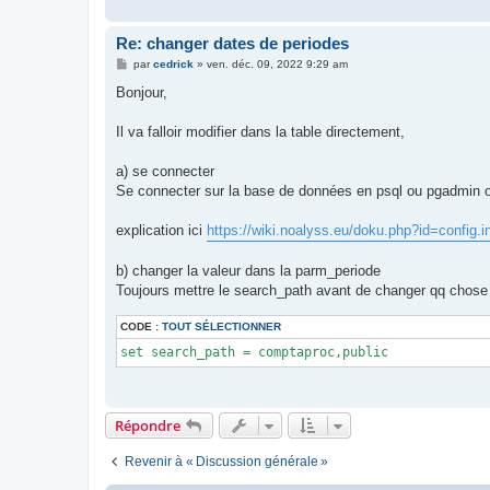
Re: changer dates de periodes
M
par
cedrick
»
ven. déc. 09, 2022 9:29 am
e
s
Bonjour,
s
a
g
Il va falloir modifier dans la table directement,
e
a) se connecter
Se connecter sur la base de données en psql ou pgadmin ou
explication ici
https://wiki.noalyss.eu/doku.php?id=config.i
b) changer la valeur dans la parm_periode
Toujours mettre le search_path avant de changer qq chose
CODE :
TOUT SÉLECTIONNER
set search_path = comptaproc,public
Répondre
Revenir à « Discussion générale »