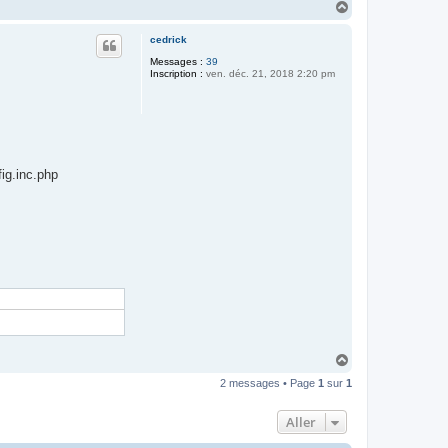
H
a
u
cedrick
t
Messages :
39
Inscription :
ven. déc. 21, 2018 2:20 pm
ig.inc.php
H
a
2 messages • Page
1
sur
1
u
t
Aller