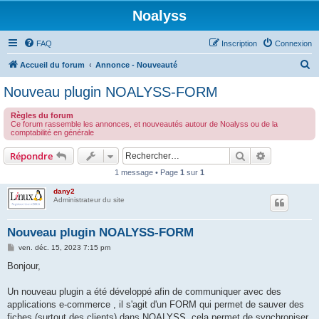
Noalyss
FAQ
Inscription
Connexion
R
Accueil du forum
Annonce - Nouveauté
e
Nouveau plugin NOALYSS-FORM
c
Règles du forum
h
Ce forum rassemble les annonces, et nouveautés autour de Noalyss ou de la
comptabilité en générale
e
r
Rechercher
Recherche 
Répondre
c
1 message • Page
1
sur
1
h
dany2
Administrateur du site
e
r
Nouveau plugin NOALYSS-FORM
M
ven. déc. 15, 2023 7:15 pm
e
s
Bonjour,
s
a
g
Un nouveau plugin a été développé afin de communiquer avec des
e
applications e-commerce , il s'agit d'un FORM qui permet de sauver des
fiches (surtout des clients) dans NOALYSS, cela permet de synchroniser