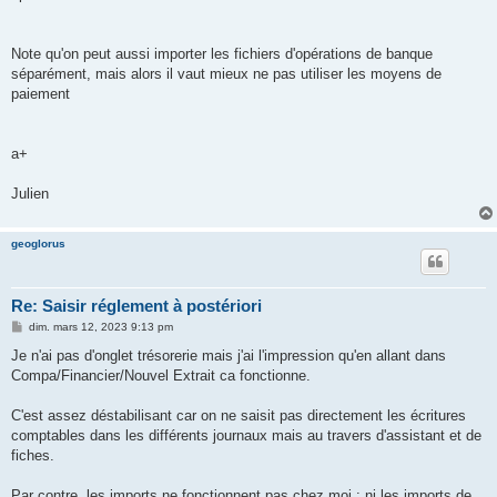
Note qu'on peut aussi importer les fichiers d'opérations de banque
séparément, mais alors il vaut mieux ne pas utiliser les moyens de
paiement
a+
Julien
geoglorus
Re: Saisir réglement à postériori
M
dim. mars 12, 2023 9:13 pm
e
s
Je n'ai pas d'onglet trésorerie mais j'ai l'impression qu'en allant dans
s
Compa/Financier/Nouvel Extrait ca fonctionne.
a
g
e
C'est assez déstabilisant car on ne saisit pas directement les écritures
comptables dans les différents journaux mais au travers d'assistant et de
fiches.
Par contre, les imports ne fonctionnent pas chez moi : ni les imports de