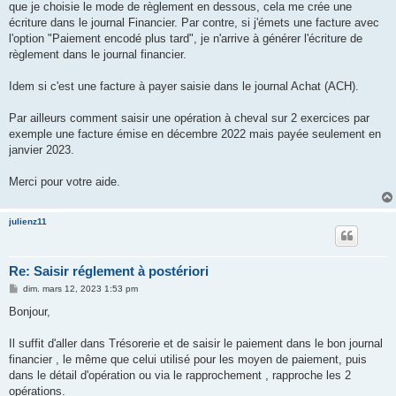
que je choisie le mode de règlement en dessous, cela me crée une
écriture dans le journal Financier. Par contre, si j'émets une facture avec
l'option "Paiement encodé plus tard", je n'arrive à générer l'écriture de
règlement dans le journal financier.
Idem si c'est une facture à payer saisie dans le journal Achat (ACH).
Par ailleurs comment saisir une opération à cheval sur 2 exercices par
exemple une facture émise en décembre 2022 mais payée seulement en
janvier 2023.
Merci pour votre aide.
julienz11
Re: Saisir réglement à postériori
M
dim. mars 12, 2023 1:53 pm
e
s
Bonjour,
s
a
g
Il suffit d'aller dans Trésorerie et de saisir le paiement dans le bon journal
e
financier , le même que celui utilisé pour les moyen de paiement, puis
dans le détail d'opération ou via le rapprochement , rapproche les 2
opérations.