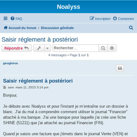
Noalyss
FAQ
Inscription
Connexion
R
Accueil du forum
Discussion générale
e
Saisir réglement à postériori
c
Rechercher
Recherche 
Répondre
h
4 messages • Page
1
sur
1
e
geoglorus
r
c
h
Saisir réglement à postériori
e
M
sam. mars 11, 2023 3:14 pm
e
r
s
Bonjour,
s
a
g
Je débute avec Noalyss et pour l'instant je m’entraîne sur un dossier à
e
blanc. J'ai du mal à comprendre comment utiliser le journal "Financier"
attaché à ma banque. J'ai une banque pour laquelle j'ai crée une fiche
SHINE (51211) que j'ai attaché au journal Financier (FIN).
Quand je saisis une facture que j'émets dans le journal Vente (VEN) et