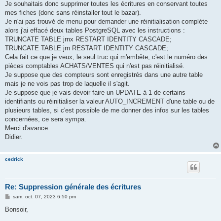
Je souhaitais donc supprimer toutes les écritures en conservant toutes
mes fiches (donc sans réinstaller tout le bazar).
Je n'ai pas trouvé de menu pour demander une réinitialisation complète
alors j'ai effacé deux tables PostgreSQL avec les instructions :
TRUNCATE TABLE jrnx RESTART IDENTITY CASCADE;
TRUNCATE TABLE jrn RESTART IDENTITY CASCADE;
Cela fait ce que je veux, le seul truc qui m'embête, c'est le numéro des
pièces comptables ACHATS/VENTES qui n'est pas réinitialisé.
Je suppose que des compteurs sont enregistrés dans une autre table
mais je ne vois pas trop de laquelle il s'agit.
Je suppose que je vais devoir faire un UPDATE à 1 de certains
identifiants ou réinitialiser la valeur AUTO_INCREMENT d'une table ou de
plusieurs tables, si c'est possible de me donner des infos sur les tables
concernées, ce sera sympa.
Merci d'avance.
Didier.
cedrick
Re: Suppression générale des écritures
M
sam. oct. 07, 2023 6:50 pm
e
s
Bonsoir,
s
a