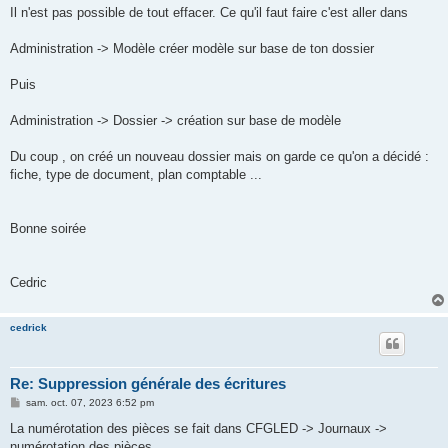
g
Il n'est pas possible de tout effacer. Ce qu'il faut faire c'est aller dans
e
Administration -> Modèle créer modèle sur base de ton dossier
Puis
Administration -> Dossier -> création sur base de modèle
Du coup , on créé un nouveau dossier mais on garde ce qu'on a décidé :
fiche, type de document, plan comptable ...
Bonne soirée
Cedric
cedrick
Re: Suppression générale des écritures
M
sam. oct. 07, 2023 6:52 pm
e
s
La numérotation des pièces se fait dans CFGLED -> Journaux ->
s
numérotation des pièces