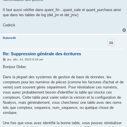
a
g
e
Il faut aussi vérifier dans quant_fin , quant_sale et quant_purchase ainsi
que dans les tables de log (del_jrn et del_jrnx)
Cedrick
Dubois46
Re: Suppression générale des écritures
M
jeu. déc. 14, 2023 8:19 am
e
s
Bonjour Didier,
s
a
g
Dans la plupart des systèmes de gestion de base de données, les
e
compteurs pour les numéros de pièces (comme les factures d'achat et de
vente) sont souvent gérés séparément. Pour réinitialiser ces numéros,
vous aurez probablement besoin d'identifier la table qui stocke ces
compteurs. Cette table peut varier selon la version et la configuration de
Noalyss, mais généralement, vous chercherez une table avec des noms
tels que compteur, sequence, num_sequence, ou quelque chose de
similaire.
Une fois que vous avez identifié la bonne table, vous pouvez réinitialiser