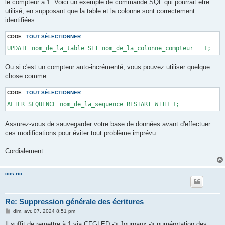
le compteur à 1. Voici un exemple de commande SQL qui pourrait être
utilisé, en supposant que la table et la colonne sont correctement
identifiées :
CODE :
TOUT SÉLECTIONNER
UPDATE nom_de_la_table SET nom_de_la_colonne_compteur = 1;
Ou si c'est un compteur auto-incrémenté, vous pouvez utiliser quelque
chose comme :
CODE :
TOUT SÉLECTIONNER
ALTER SEQUENCE nom_de_la_sequence RESTART WITH 1;
Assurez-vous de sauvegarder votre base de données avant d'effectuer
ces modifications pour éviter tout problème imprévu.
Cordialement
ccs.ric
Re: Suppression générale des écritures
M
dim. avr. 07, 2024 8:51 pm
e
s
Il suffit de remettre à 1 via CFGLED -> Journaux -> numérotation des