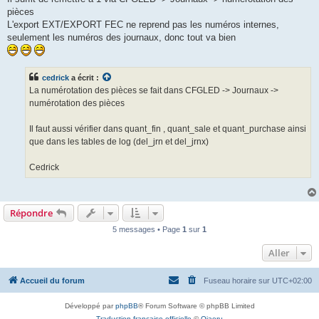
s
pièces
a
g
L'export EXT/EXPORT FEC ne reprend pas les numéros internes,
e
seulement les numéros des journaux, donc tout va bien
cedrick
a écrit :
La numérotation des pièces se fait dans CFGLED -> Journaux ->
numérotation des pièces
Il faut aussi vérifier dans quant_fin , quant_sale et quant_purchase ainsi
que dans les tables de log (del_jrn et del_jrnx)
Cedrick
Répondre
5 messages • Page
1
sur
1
Aller
Accueil du forum
Fuseau horaire sur
UTC+02:00
Développé par
phpBB
® Forum Software © phpBB Limited
Traduction française officielle
©
Qiaeru