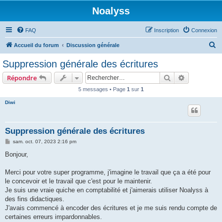
Noalyss
FAQ
Inscription
Connexion
R
Accueil du forum
Discussion générale
e
Suppression générale des écritures
c
Rechercher
Recherche 
Répondre
h
5 messages • Page
1
sur
1
e
Diwi
r
c
h
Suppression générale des écritures
e
M
sam. oct. 07, 2023 2:16 pm
e
r
s
Bonjour,
s
a
g
Merci pour votre super programme, j'imagine le travail que ça a été pour
e
le concevoir et le travail que c'est pour le maintenir.
Je suis une vraie quiche en comptabilité et j'aimerais utiliser Noalyss à
des fins didactiques.
J'avais commencé à encoder des écritures et je me suis rendu compte de
certaines erreurs impardonnables.